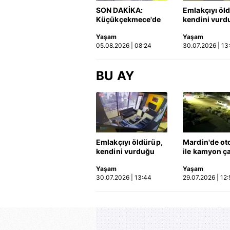
SON DAKİKA:
Emlakçıyı öl
Küçükçekmece'de
kendini vurd
korkunç kaza!
olayın görün
Yaşam
Yaşam
Otomobil, İETT
ortaya çıktı |
05.08.2026 | 08:24
30.07.2026 | 13
otobüsüne çarptı: 3
kişi hayatını
kaybetti | Video
BU AY
Emlakçıyı öldürüp,
Mardin'de ot
kendini vurduğu
ile kamyon ça
olayın görüntüsü
2'si çocuk 3 k
Yaşam
Yaşam
ortaya çıktı | Video
hayatını kayb
30.07.2026 | 13:44
29.07.2026 | 12:
Kaza anı ka