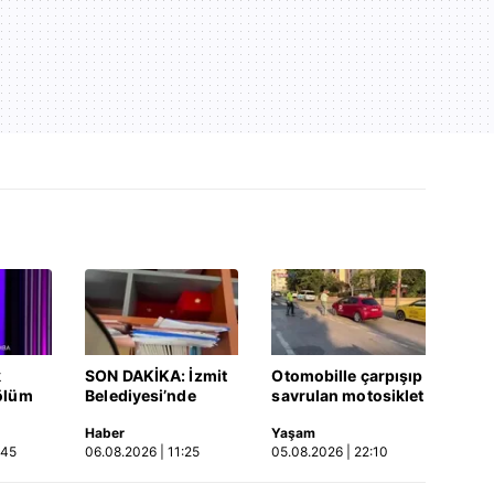
k
SON DAKİKA: İzmit
Otomobille çarpışıp
ölüm
Belediyesi’nde
savrulan motosiklet
rüşvet anı
başka bir araca
Haber
Yaşam
Video
kamerada: "Şu
çarptı: 2 yaralı
:45
06.08.2026 | 11:25
05.08.2026 | 22:10
araya sıkıştırdım…
Üstüne de zarf attım