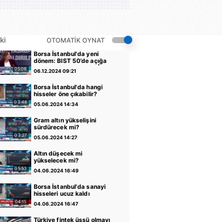
ki
OTOMATİK OYNAT
Borsa İstanbul'da yeni
dönem: BIST 50’de açığa
satış yasağı kaldırıldı |
05:06
06.12.2024 09:21
Video
Borsa İstanbul'da hangi
hisseler öne çıkabilir?
03:48
05.06.2024 14:34
Gram altın yükselişini
sürdürecek mi?
03:27
05.06.2024 14:27
Altın düşecek mi
yükselecek mi?
05:53
04.06.2024 16:49
Borsa İstanbul'da sanayi
hisseleri ucuz kaldı
04:15
04.06.2024 16:47
Türkiye fintek üssü olmayı