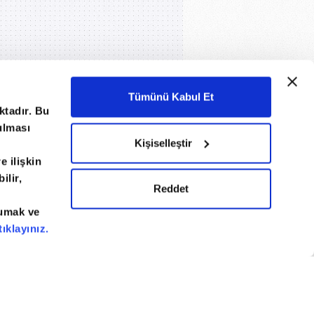
Tümünü Kabul Et
ktadır. Bu
nulması
Kişiselleştir
e ilişkin
izlilik Bildirimi
Künye / İletişim
ilir,
Reddet
kumak ve
tıklayınız.