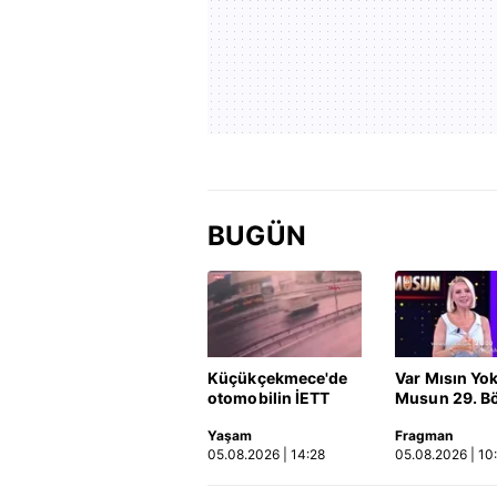
BUGÜN
Küçükçekmece'de
Var Mısın Yo
otomobilin İETT
Musun 29. B
otobüsüne çarptığı
Fragmanı
Yaşam
Fragman
kaza kamerada |
yayınlandı | 
05.08.2026 | 14:28
05.08.2026 | 10
Video