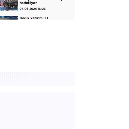
hedefliyor
08:21
04.06.2024 16:06
Gedik Yatırım: TL
varlıkların iyileştiği bir
dönemdeyiz
04:14
30.04.2024 17:01
GCM Yatırım: Banka
hisseleri potansiyelini
koruyor
05:12
30.04.2024 16:56
Altın ve Para Piyasaları
Uzmanı Şirin Sarı: Yükseliş
için faiz indirimi önemli
05:07
30.04.2024 16:51
Rota Portföy Yönetimi:
Türk Eurobondları iyi bir
alternatif
02:22
30.04.2024 16:45
İnfo Yatırım: Ons altın için
2400 seviyesi önemli
01:12
30.04.2024 17:02
TCMB Başkanı Fatih
Karahan: Parasal sıkılığı
koruyacağız
35:30
08.02.2024 11:36