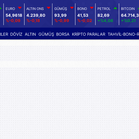
EURO
ALTIN ONS
GÜMÜŞ
BONO
PETROL
BITCOIN
54,9618
4.239,80
93,99
41,53
82,69
64.714,
%-0,09
%-0,18
%-0,99
%-0,02
+%4,08
+%0,21
RLER
DÖVİZ
ALTIN
GÜMÜŞ
BORSA
KRİPTO PARALAR
TAHVİL-BONO-