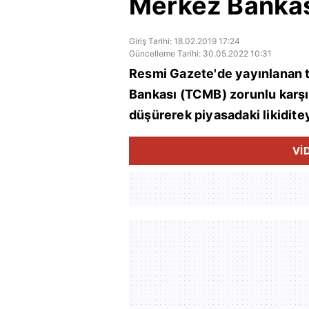
Merkez Bankası
Giriş Tarihi: 18.02.2019 17:24
Güncelleme Tarihi: 30.05.2022 10:31
Resmi Gazete'de yayınlanan 
Bankası (TCMB) zorunlu karşıl
düşürerek piyasadaki likiditeyi
Vİ