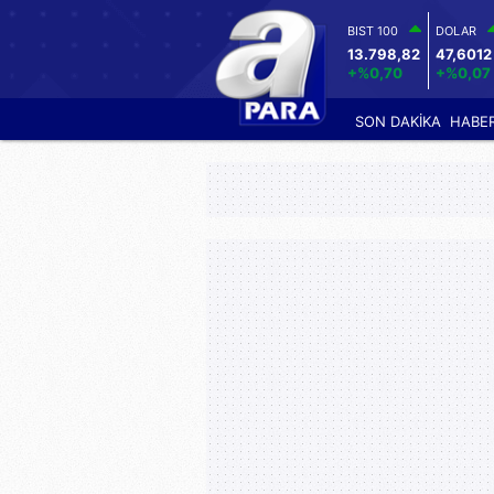
BIST 100
DOLAR
13.798,82
47,6012
+%0,70
+%0,07
SON DAKİKA
HABE