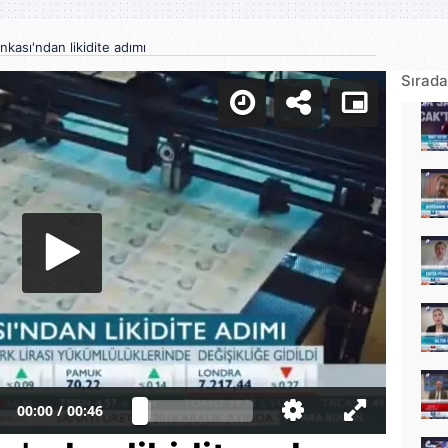
kası'ndan likidite adımı
Sırada
00:00
/
00:46