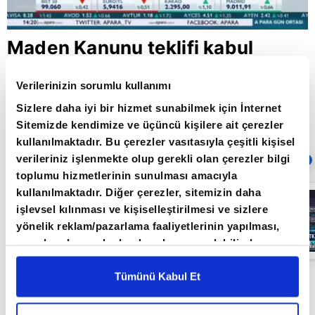
Maden Kanunu teklifi kabul
edildi
Verilerinizin sorumlu kullanımı
Sizlere daha iyi bir hizmet sunabilmek için İnternet
Sitemizde kendimize ve üçüncü kişilere ait çerezler
Giriş Tarihi: 16.02.2019 10:40
Güncelleme Tarihi: 30.05.2022 10:31
kullanılmaktadır. Bu çerezler vasıtasıyla çeşitli kişisel
verileriniz işlenmekte olup gerekli olan çerezler bilgi
Sıradaki
OTOMATİK OYNAT
toplumu hizmetlerinin sunulması amacıyla
kullanılmaktadır. Diğer çerezler, sitemizin daha
Borsa
İstanbul'da yeni
işlevsel kılınması ve kişiselleştirilmesi ve sizlere
dönem: BIST
yönelik reklam/pazarlama faaliyetlerinin yapılması,
50’de açığa
satış yasağı
amaçlarıyla sınırlı olarak açık rızanız dahilinde
05:06
kaldırıldı |
kullanılacaktır. Çerezlere ilişkin tercihlerinizi çerez
Video
paneli vasıtasıyla belirleyebilirsiniz. Çerezlere ilişkin
Tümünü Kabul Et
Maden Kanunu ile bazı kanun ve KHK'lerde
detaylı bilgi için Ayarlar butonuna tıklayabilir,
Çerez
değişiklik öngören kanun teklifi, TBMM Genel
Bilgilendirme
Metnimizi ziyaret edebilirsiniz.