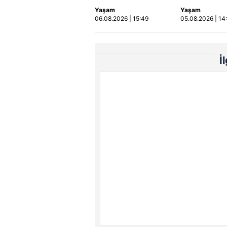
öldürüp evini ve
otobüsüne ça
Yaşam
Yaşam
aracını ateşe verdi |
kaza kamerad
06.08.2026 | 15:49
05.08.2026 | 14
Video
Video
İ