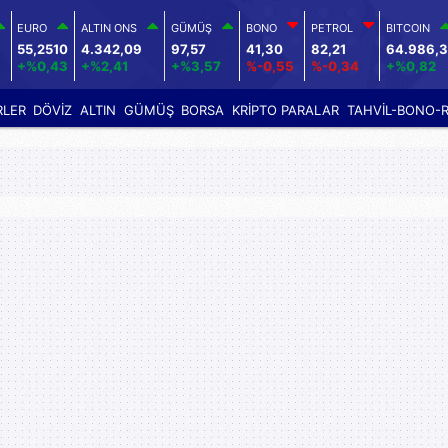
EURO
ALTIN ONS
GÜMÜŞ
BONO
PETROL
BITCOIN
55,2510
4.342,09
97,57
41,30
82,21
64.986,
+%0,43
+%2,41
+%3,57
%-0,55
%-0,34
+%0,82
RLER
DÖVİZ
ALTIN
GÜMÜŞ
BORSA
KRİPTO PARALAR
TAHVİL-BONO-