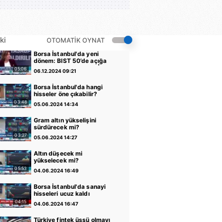
ki
OTOMATİK OYNAT
Borsa İstanbul'da yeni
dönem: BIST 50’de açığa
satış yasağı kaldırıldı |
05:06
06.12.2024 09:21
Video
Borsa İstanbul'da hangi
hisseler öne çıkabilir?
03:48
05.06.2024 14:34
Gram altın yükselişini
sürdürecek mi?
03:27
05.06.2024 14:27
Altın düşecek mi
yükselecek mi?
05:53
04.06.2024 16:49
Borsa İstanbul'da sanayi
hisseleri ucuz kaldı
04:15
04.06.2024 16:47
Türkiye fintek üssü olmayı