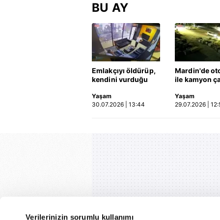
BU AY
Emlakçıyı öldürüp,
Mardin'de ot
kendini vurduğu
ile kamyon ça
olayın görüntüsü
2'si çocuk 3 k
Yaşam
Yaşam
ortaya çıktı | Video
hayatını kayb
30.07.2026 | 13:44
29.07.2026 | 12:
Kaza anı ka
Verilerinizin sorumlu kullanımı