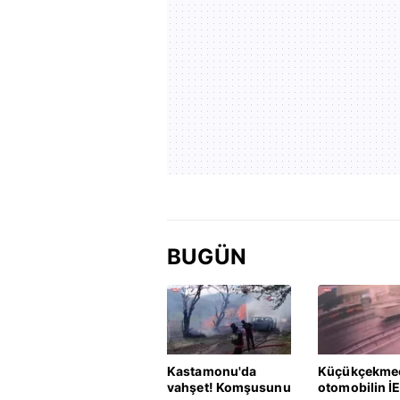
BUGÜN
Kastamonu'da
Küçükçekme
vahşet! Komşusunu
otomobilin İ