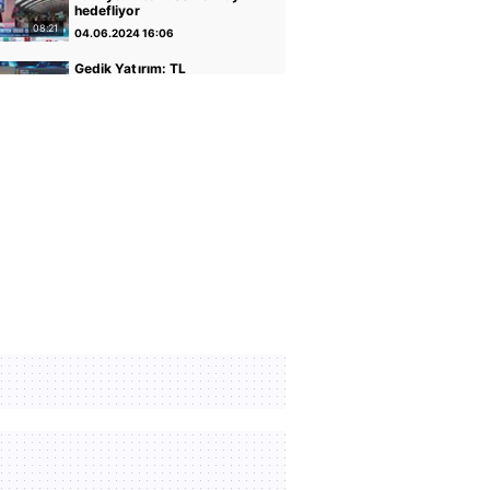
hedefliyor
08:21
04.06.2024 16:06
Gedik Yatırım: TL
varlıkların iyileştiği bir
dönemdeyiz
04:14
30.04.2024 17:01
GCM Yatırım: Banka
hisseleri potansiyelini
koruyor
05:12
30.04.2024 16:56
Altın ve Para Piyasaları
Uzmanı Şirin Sarı: Yükseliş
için faiz indirimi önemli
05:07
30.04.2024 16:51
Rota Portföy Yönetimi:
Türk Eurobondları iyi bir
alternatif
02:22
30.04.2024 16:45
İnfo Yatırım: Ons altın için
2400 seviyesi önemli
01:12
30.04.2024 17:02
TCMB Başkanı Fatih
Karahan: Parasal sıkılığı
koruyacağız
35:30
08.02.2024 11:36