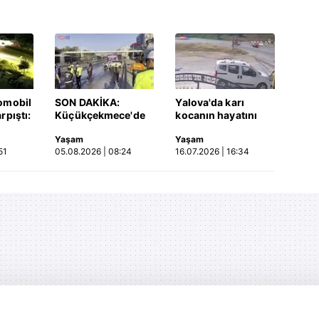
omobil
SON DAKİKA:
Yalova'da karı
rpıştı:
Küçükçekmece'de
kocanın hayatını
işi
korkunç kaza!
kaybettiği feci
Yaşam
Yaşam
etti!
Otomobil, İETT
motosiklet kazası
51
05.08.2026 | 08:24
16.07.2026 | 16:34
merada
otobüsüne çarptı: 3
saniye saniye
kişi hayatını
kameraya yansıdı |
kaybetti | Video
Video