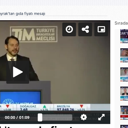
yrak'tan gıda fiyatı mesajı
Sırada
00:00
/
01:09