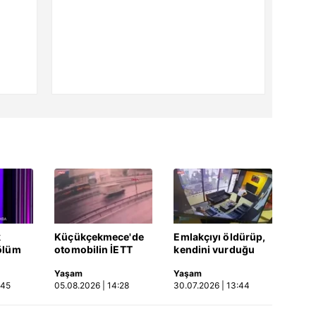
k
Küçükçekmece'de
Emlakçıyı öldürüp,
ölüm
otomobilin İETT
kendini vurduğu
otobüsüne çarptığı
olayın görüntüsü
Yaşam
Yaşam
Video
kaza kamerada |
ortaya çıktı | Video
:45
05.08.2026 | 14:28
30.07.2026 | 13:44
Video