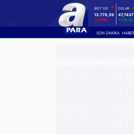
BIST 100
DOLAR
13.779,39
47,7437
%-0,14
+%0,25
SON DAKİKA
HABE