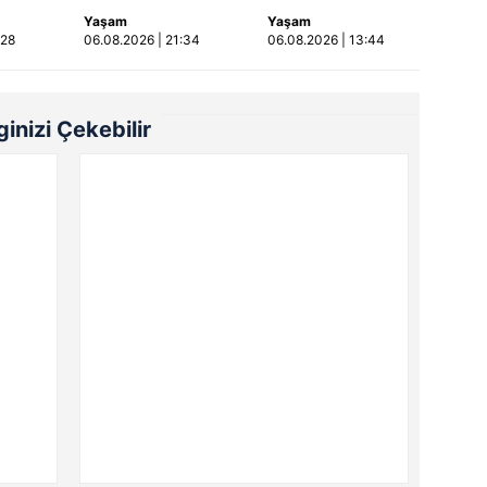
rptığı
Ölü ve yaralılar var
kamerada: Eski
Yaşam
Yaşam
a |
sevgilisi ile erkek
:28
06.08.2026 | 21:34
06.08.2026 | 13:44
arkadaşını silahla
vurdu! | Video
lginizi Çekebilir