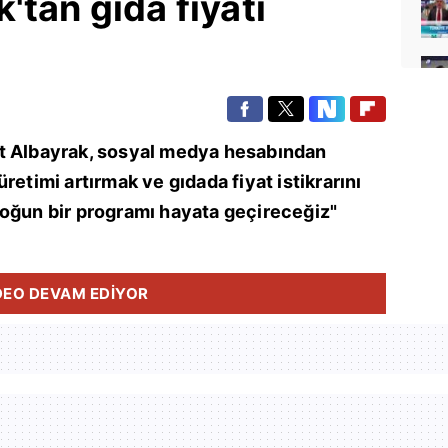
'tan gıda fiyatı
at Albayrak, sosyal medya hesabından
retimi artırmak ve gıdada fiyat istikrarını
yoğun bir programı hayata geçireceğiz"
DEO DEVAM EDİYOR