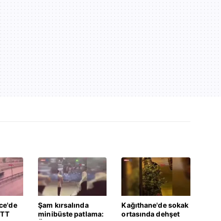
ce'de
Şam kırsalında
Kağıthane'de sokak
ETT
minibüste patlama:
ortasında dehşet