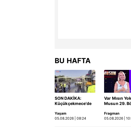
BU HAFTA
SON DAKİKA:
Var Mısın Yo
Küçükçekmece'de
Musun 29. B
korkunç kaza!
Fragmanı
Yaşam
Fragman
Otomobil, İETT
yayınlandı | 
05.08.2026 | 08:24
05.08.2026 | 10
otobüsüne çarptı: 3
kişi hayatını
kaybetti | Video