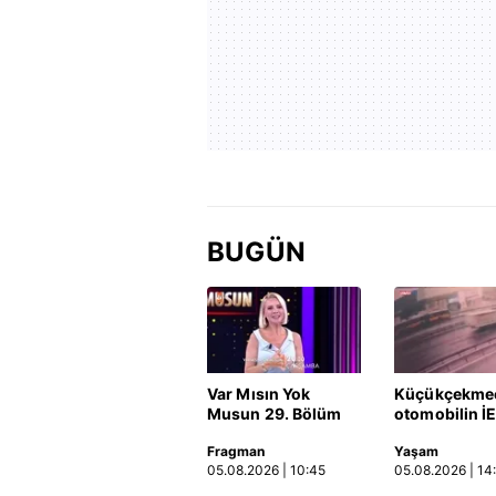
BUGÜN
Var Mısın Yok
Küçükçekme
Musun 29. Bölüm
otomobilin İ
Fragmanı
otobüsüne ça
Fragman
Yaşam
yayınlandı | Video
kaza kamerad
05.08.2026 | 10:45
05.08.2026 | 14
Video