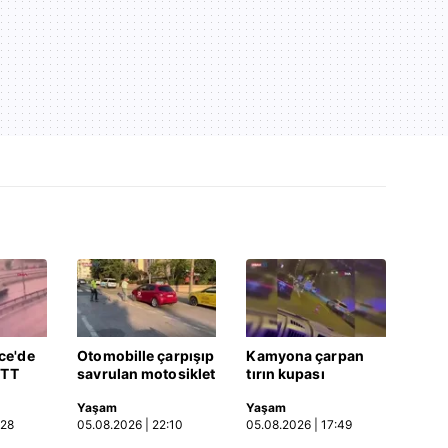
ce'de
Otomobille çarpışıp
Kamyona çarpan
ETT
savrulan motosiklet
tırın kupası
rptığı
başka bir araca
dorseden ayrıldı: 1
Yaşam
Yaşam
a |
çarptı: 2 yaralı
ağır yaralı
:28
05.08.2026 | 22:10
05.08.2026 | 17:49