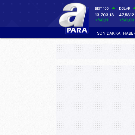
BIST 100
DOLAR
13.703,13
47,5812
+%0,11
+%0,03
SON DAKİKA
HABE