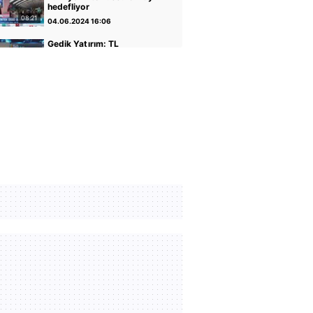
hedefliyor
08:21
04.06.2024 16:06
Gedik Yatırım: TL
varlıkların iyileştiği bir
dönemdeyiz
04:14
30.04.2024 17:01
GCM Yatırım: Banka
hisseleri potansiyelini
koruyor
05:12
30.04.2024 16:56
Altın ve Para Piyasaları
Uzmanı Şirin Sarı: Yükseliş
için faiz indirimi önemli
05:07
30.04.2024 16:51
Rota Portföy Yönetimi:
Türk Eurobondları iyi bir
alternatif
02:22
30.04.2024 16:45
İnfo Yatırım: Ons altın için
2400 seviyesi önemli
01:12
30.04.2024 17:02
TCMB Başkanı Fatih
Karahan: Parasal sıkılığı
koruyacağız
35:30
08.02.2024 11:36