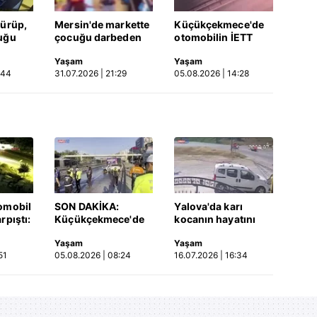
dürüp,
Mersin'de markette
Küçükçekmece'de
uğu
çocuğu darbeden
otomobilin İETT
tüsü
şüpheli gözaltında
otobüsüne çarptığı
Yaşam
Yaşam
 Video
kaza kamerada |
:44
31.07.2026 | 21:29
05.08.2026 | 14:28
Video
omobil
SON DAKİKA:
Yalova'da karı
rpıştı:
Küçükçekmece'de
kocanın hayatını
işi
korkunç kaza!
kaybettiği feci
Yaşam
Yaşam
etti!
Otomobil, İETT
motosiklet kazası
51
05.08.2026 | 08:24
16.07.2026 | 16:34
merada
otobüsüne çarptı: 3
saniye saniye
kişi hayatını
kameraya yansıdı |
kaybetti | Video
Video