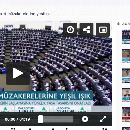
aret müzakerelerine yeşil ışık
Sırada
00:00
/
01:19