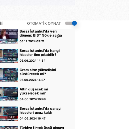
ki
OTOMATİK OYNAT
Borsa İstanbul'da yeni
dönem: BIST 50’de açığa
satış yasağı kaldırıldı |
05:06
06.12.2024 09:21
Video
Borsa İstanbul'da hangi
hisseler öne çıkabilir?
03:48
05.06.2024 14:34
Gram altın yükselişini
sürdürecek mi?
03:27
05.06.2024 14:27
Altın düşecek mi
yükselecek mi?
05:53
04.06.2024 16:49
Borsa İstanbul'da sanayi
hisseleri ucuz kaldı
04:15
04.06.2024 16:47
Türkiye fintek üssü olmayı