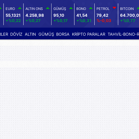
EURO
ALTIN ONS
GÜMÜŞ
BONO
PETROL
BITCOIN
55,1321
4.258,98
95,10
41,54
79,42
64.700,
+%0,22
+%0,27
+%0,17
+%0,31
%-0,03
+%0,77
RLER
DÖVİZ
ALTIN
GÜMÜŞ
BORSA
KRİPTO PARALAR
TAHVİL-BONO-