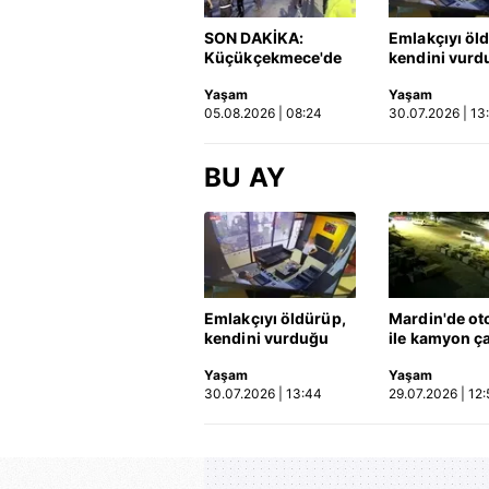
SON DAKİKA:
Emlakçıyı öl
Küçükçekmece'de
kendini vurd
korkunç kaza!
olayın görün
Yaşam
Yaşam
Otomobil, İETT
ortaya çıktı |
05.08.2026 | 08:24
30.07.2026 | 13
otobüsüne çarptı: 3
kişi hayatını
kaybetti | Video
BU AY
Emlakçıyı öldürüp,
Mardin'de ot
kendini vurduğu
ile kamyon ça
olayın görüntüsü
2'si çocuk 3 k
Yaşam
Yaşam
ortaya çıktı | Video
hayatını kayb
30.07.2026 | 13:44
29.07.2026 | 12:
Kaza anı ka