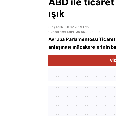
ABD ile ticare
ışık
Giriş Tarihi: 20.02.2019 17:59
Güncelleme Tarihi: 30.05.2022 10:31
Avrupa Parlamentosu Ticaret 
anlaşması müzakerelerinin ba
Vİ