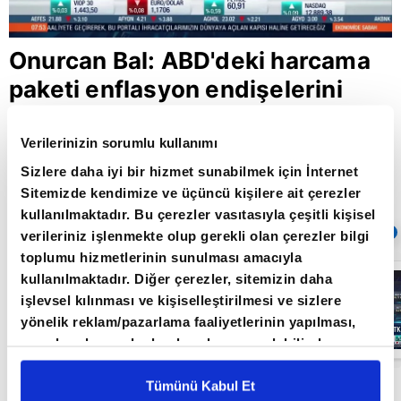
Onurcan Bal: ABD'deki harcama
paketi enflasyon endişelerini
alevlendirebilir
Verilerinizin sorumlu kullanımı
Sizlere daha iyi bir hizmet sunabilmek için İnternet
Giriş Tarihi: 31.03.2021 15:24
Sitemizde kendimize ve üçüncü kişilere ait çerezler
Güncelleme Tarihi: 30.05.2022 10:31
kullanılmaktadır. Bu çerezler vasıtasıyla çeşitli kişisel
Sıradaki
OTOMATİK OYNAT
verileriniz işlenmekte olup gerekli olan çerezler bilgi
toplumu hizmetlerinin sunulması amacıyla
Borsa
kullanılmaktadır. Diğer çerezler, sitemizin daha
İstanbul'da yeni
işlevsel kılınması ve kişiselleştirilmesi ve sizlere
dönem: BIST
50’de açığa
yönelik reklam/pazarlama faaliyetlerinin yapılması,
satış yasağı
05:06
amaçlarıyla sınırlı olarak açık rızanız dahilinde
kaldırıldı |
Video
kullanılacaktır. Çerezlere ilişkin tercihlerinizi çerez
paneli vasıtasıyla belirleyebilirsiniz. Çerezlere ilişkin
Tümünü Kabul Et
Gedik Yatırım-Yatırım Danışmanı Onurcan Bal A