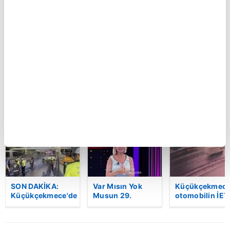
Kartal’da feci
GOL | Göztepe 2-
Ferdi Tayfur’un
kaza kamerada:
1 Trabzonspor
müzik mirası
Kontrolden çıkan
torununda hay
otomobil
buldu! Sesi ola
araçlara çarpıp
oldu | Video
böyle takla attı |
Video
BU HAFTA
SON DAKİKA:
Var Mısın Yok
Küçükçekmece
Küçükçekmece'de
Musun 29.
otomobilin İET
korkunç kaza!
Bölüm Fragmanı
otobüsüne
Otomobil, İETT
yayınlandı |
çarptığı kaza
otobüsüne
Video
kamerada | Vi