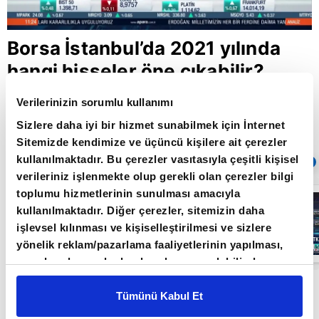
Borsa İstanbul’da 2021 yılında
hangi hisseler öne çıkabilir?
Verilerinizin sorumlu kullanımı
Sizlere daha iyi bir hizmet sunabilmek için İnternet
Giriş Tarihi: 21.01.2021 12:02
Sitemizde kendimize ve üçüncü kişilere ait çerezler
Güncelleme Tarihi: 30.05.2022 10:31
kullanılmaktadır. Bu çerezler vasıtasıyla çeşitli kişisel
Sıradaki
OTOMATİK OYNAT
verileriniz işlenmekte olup gerekli olan çerezler bilgi
toplumu hizmetlerinin sunulması amacıyla
Borsa
İstanbul'da yeni
kullanılmaktadır. Diğer çerezler, sitemizin daha
dönem: BIST
işlevsel kılınması ve kişiselleştirilmesi ve sizlere
50’de açığa
satış yasağı
yönelik reklam/pazarlama faaliyetlerinin yapılması,
05:06
kaldırıldı |
amaçlarıyla sınırlı olarak açık rızanız dahilinde
Video
kullanılacaktır. Çerezlere ilişkin tercihlerinizi çerez
İnfo Yatırım Stratejisti Hüseyin Akseki A Para’da
paneli vasıtasıyla belirleyebilirsiniz. Çerezlere ilişkin
Tümünü Kabul Et
Borsa İstanbul’daki beklentilerini açıklarken
detaylı bilgi için Ayarlar butonuna tıklayabilir,
Çerez