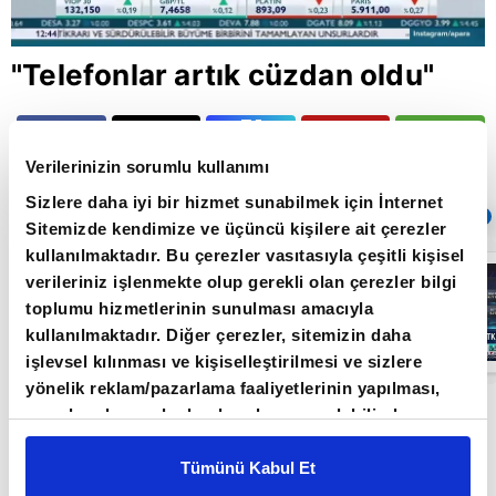
"Telefonlar artık cüzdan oldu"
Giriş Tarihi: 01.12.2019 17:30
Verilerinizin sorumlu kullanımı
Güncelleme Tarihi: 30.05.2022 10:31
Sizlere daha iyi bir hizmet sunabilmek için İnternet
Sıradaki
OTOMATİK OYNAT
Sitemizde kendimize ve üçüncü kişilere ait çerezler
kullanılmaktadır. Bu çerezler vasıtasıyla çeşitli kişisel
Borsa
verileriniz işlenmekte olup gerekli olan çerezler bilgi
İstanbul'da yeni
dönem: BIST
toplumu hizmetlerinin sunulması amacıyla
50’de açığa
kullanılmaktadır. Diğer çerezler, sitemizin daha
satış yasağı
05:06
kaldırıldı |
işlevsel kılınması ve kişiselleştirilmesi ve sizlere
Video
yönelik reklam/pazarlama faaliyetlerinin yapılması,
Turkcell Pazarlama Genel Müdür Yardımcısı
amaçlarıyla sınırlı olarak açık rızanız dahilinde
kullanılacaktır. Çerezlere ilişkin tercihlerinizi çerez
Ömer Barbaros Yiş ve Akademisyen Yüce Zerey,
paneli vasıtasıyla belirleyebilirsiniz. Çerezlere ilişkin
Tümünü Kabul Et
Şafak Tükle’nin A Para’da sunduğu Teknoloji ve
detaylı bilgi için Ayarlar butonuna tıklayabilir,
Çerez