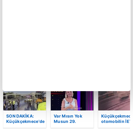
GOL | Göztepe 2-
Kartal’da feci
GOL | Göztepe
1 Trabzonspor
kaza kamerada:
0 Trabzonspor
Kontrolden çıkan
otomobil
araçlara çarpıp
böyle takla attı |
Video
BU HAFTA
SON DAKİKA:
Var Mısın Yok
Küçükçekmece
Küçükçekmece'de
Musun 29.
otomobilin İET
korkunç kaza!
Bölüm Fragmanı
otobüsüne
Otomobil, İETT
yayınlandı |
çarptığı kaza