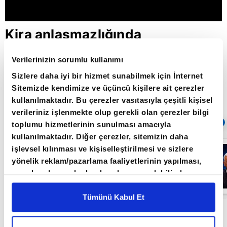
Kira anlaşmazlığında
arabuluculuk dönemi / Paranın
Verilerinizin sorumlu kullanımı
Yönü / 24.08.2022
Sizlere daha iyi bir hizmet sunabilmek için İnternet
Sitemizde kendimize ve üçüncü kişilere ait çerezler
kullanılmaktadır. Bu çerezler vasıtasıyla çeşitli kişisel
Giriş Tarihi: 24.08.2022 16:58
verileriniz işlenmekte olup gerekli olan çerezler bilgi
Sıradaki
OTOMATİK OYNAT
toplumu hizmetlerinin sunulması amacıyla
kullanılmaktadır. Diğer çerezler, sitemizin daha
FED
işlevsel kılınması ve kişiselleştirilmesi ve sizlere
yetkililerinden
yönelik reklam/pazarlama faaliyetlerinin yapılması,
şahin
açıklamalar -
amaçlarıyla sınırlı olarak açık rızanız dahilinde
Paranın Yönü - |
kullanılacaktır. Çerezlere ilişkin tercihlerinizi çerez
A Para
paneli vasıtasıyla belirleyebilirsiniz. Çerezlere ilişkin
Tümünü Kabul Et
detaylı bilgi için Ayarlar butonuna tıklayabilir,
Çerez
Paranın Yönü programı hafta içi her gün 15.00'da
Bilgilendirme
Metnimizi ziyaret edebilirsiniz.
A Para'da