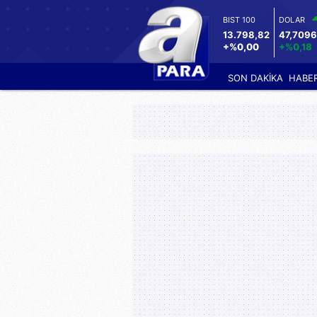
BIST 100
DOLAR
13.798,82
47,709
+%0,00
+%0,18
SON DAKİKA
HABE