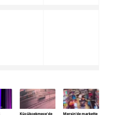
k
Küçükçekmece'de
Mersin'de markette