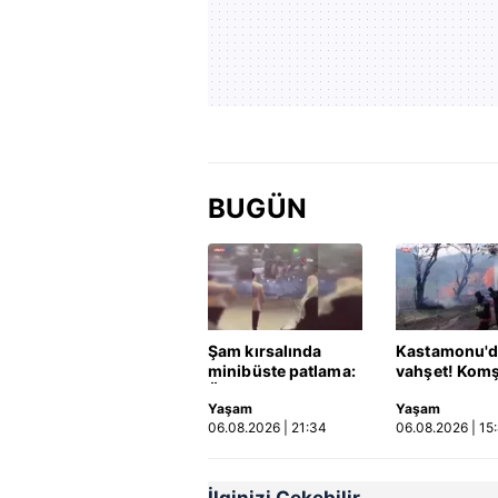
BUGÜN
Şam kırsalında
Kastamonu'd
minibüste patlama:
vahşet! Kom
Ölü ve yaralılar var
öldürüp evini
Yaşam
Yaşam
aracını ateşe 
06.08.2026 | 21:34
06.08.2026 | 15
Video