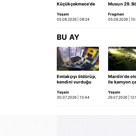
Küçükçekmece'de
Musun 29. B
korkunç kaza!
Fragmanı
Yaşam
Fragman
Otomobil, İETT
yayınlandı | 
05.08.2026 | 08:24
05.08.2026 | 10
otobüsüne çarptı: 3
kişi hayatını
kaybetti | Video
BU AY
Emlakçıyı öldürüp,
Mardin'de ot
kendini vurduğu
ile kamyon ça
olayın görüntüsü
2'si çocuk 3 k
Yaşam
Yaşam
ortaya çıktı | Video
hayatını kayb
30.07.2026 | 13:44
29.07.2026 | 12:
Kaza anı ka