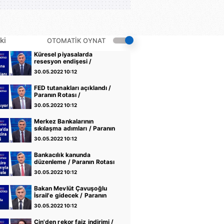
ki
OTOMATİK OYNAT
Küresel piyasalarda
resesyon endişesi /
Paranın Rotası /
30.05.2022 10:12
27.05.2022
FED tutanakları açıklandı /
Paranın Rotası /
26.05.2022
30.05.2022 10:12
Merkez Bankalarının
sıkılaşma adımları / Paranın
Rotası / 25.05.2022
30.05.2022 10:12
Bankacılık kanunda
düzenleme / Paranın Rotası
/ 24.05.2022
30.05.2022 10:12
Bakan Mevlüt Çavuşoğlu
İsrail'e gidecek / Paranın
Rotası / 20.05.2022
30.05.2022 10:12
Çin'den rekor faiz indirimi /