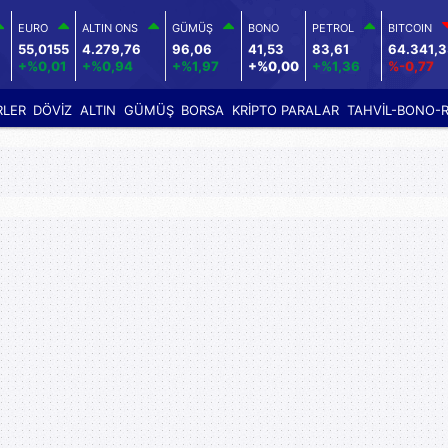
EURO
ALTIN ONS
GÜMÜŞ
BONO
PETROL
BITCOIN
6
55,0155
4.279,76
96,06
41,53
83,61
64.341,
+%0,01
+%0,94
+%1,97
+%0,00
+%1,36
%-0,77
RLER
DÖVİZ
ALTIN
GÜMÜŞ
BORSA
KRİPTO PARALAR
TAHVİL-BONO-