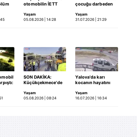
ölüm
otomobilin İETT
çocuğu darbeden
otobüsüne çarptığı
şüpheli gözaltında
Yaşam
Yaşam
Video
kaza kamerada |
:45
05.08.2026 | 14:28
31.07.2026 | 21:29
Video
omobil
SON DAKİKA:
Yalova'da karı
rpıştı:
Küçükçekmece'de
kocanın hayatını
işi
korkunç kaza!
kaybettiği feci
Yaşam
Yaşam
etti!
Otomobil, İETT
motosiklet kazası
51
05.08.2026 | 08:24
16.07.2026 | 16:34
merada
otobüsüne çarptı: 3
saniye saniye
kişi hayatını
kameraya yansıdı |
kaybetti | Video
Video