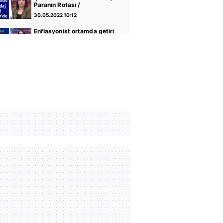
Paranın Rotası /
20.05.2022
30.05.2022 10:12
Enflasyonist ortamda getiri
arayışı / Paranın Rotası /
18.05.2022
30.05.2022 10:12
Zorunlu trafik sigortasında
düzenleme / Paranın Rotası
/ 17.05.2022
30.05.2022 10:12
Hindistan buğday
ihracatını durdurdu /
Paranın Rotası /
30.05.2022 10:12
16.05.2022
Vatandaşlığa kabul
şartlarında değişiklik /
Paranın Rotası /
30.05.2022 10:12
13.05.2022
ABD Türkiye'ye F-16
satışını gündemine aldı /
Paranın Rotası /
30.05.2022 10:12
12.05.2022
Dolar diğer para birimlerine
karşı değer kazanıyor /
Paranın Rotası /
30.05.2022 10:12
11.05.2022