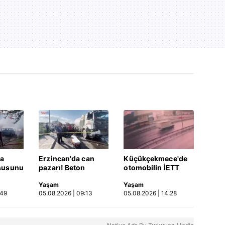
a
Erzincan'da can
Küçükçekmece'de
şusunu
pazarı! Beton
otomobilin İETT
 ve
mikseri ile çarpışan
otobüsüne çarptığı
Yaşam
Yaşam
verdi |
SUV'da anne ve
kaza kamerada |
:49
05.08.2026 | 09:13
05.08.2026 | 14:28
kızları ağır
Video
yaralandı | Video