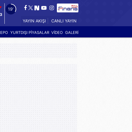
18’
33
YAYIN AKIŞI
CANLI YAYIN
REPO
YURTDIŞI PİYASALAR
VİDEO
GALERİ