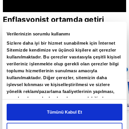
Enflasyonist ortamda getiri
arayışı / Paranın Rotası /
Verilerinizin sorumlu kullanımı
18.05.2022
Sizlere daha iyi bir hizmet sunabilmek için İnternet
Sitemizde kendimize ve üçüncü kişilere ait çerezler
kullanılmaktadır. Bu çerezler vasıtasıyla çeşitli kişisel
Giriş Tarihi: 30.05.2022 10:12
verileriniz işlenmekte olup gerekli olan çerezler bilgi
Sıradaki
OTOMATİK OYNAT
toplumu hizmetlerinin sunulması amacıyla
kullanılmaktadır. Diğer çerezler, sitemizin daha
Küresel
işlevsel kılınması ve kişiselleştirilmesi ve sizlere
piyasalarda
yönelik reklam/pazarlama faaliyetlerinin yapılması,
resesyon
endişesi /
amaçlarıyla sınırlı olarak açık rızanız dahilinde
Paranın Rotası /
kullanılacaktır. Çerezlere ilişkin tercihlerinizi çerez
27.05.2022
paneli vasıtasıyla belirleyebilirsiniz. Çerezlere ilişkin
Tümünü Kabul Et
detaylı bilgi için Ayarlar butonuna tıklayabilir,
Çerez
Paranın Rotası programı hafta içi her gün
Bilgilendirme
Metnimizi ziyaret edebilirsiniz.
09.00'da A Para'da