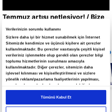
Temmuz artışı netleşiyor! / Bize
Sorun / 03.06.2022
Verilerinizin sorumlu kullanımı
Sizlere daha iyi bir hizmet sunabilmek için İnternet
Sitemizde kendimize ve üçüncü kişilere ait çerezler
Giriş Tarihi: 26.06.2022 16:45
kullanılmaktadır. Bu çerezler vasıtasıyla çeşitli kişisel
Sıradaki
OTOMATİK OYNAT
verileriniz işlenmekte olup gerekli olan çerezler bilgi
toplumu hizmetlerinin sunulması amacıyla
Milyonlar
kullanılmaktadır. Diğer çerezler, sitemizin daha
Temmuz ayını
bekliyor / Bize
işlevsel kılınması ve kişiselleştirilmesi ve sizlere
sorun /
yönelik reklam/pazarlama faaliyetlerinin yapılması,
24.06.2022
amaçlarıyla sınırlı olarak açık rızanız dahilinde
kullanılacaktır. Çerezlere ilişkin tercihlerinizi çerez
Bize Sorun programı Duygu Gözde Arslan'ın
paneli vasıtasıyla belirleyebilirsiniz. Çerezlere ilişkin
Tümünü Kabul Et
detaylı bilgi için Ayarlar butonuna tıklayabilir,
Çerez
sunumuyla her hafta cuma günü saat 21:00'de A
Bilgilendirme
Metnimizi ziyaret edebilirsiniz.
Para'da