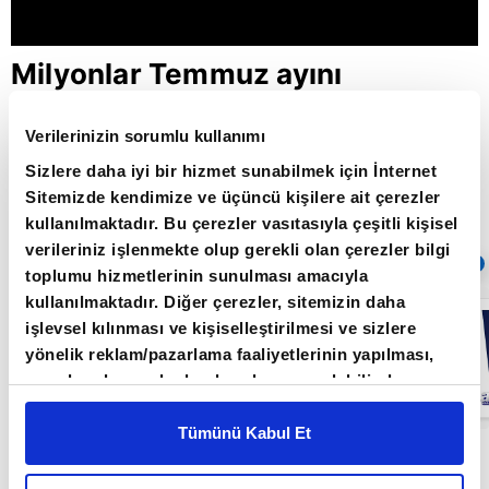
Milyonlar Temmuz ayını
bekliyor... Artış oranları neler? /
Verilerinizin sorumlu kullanımı
Bize Sorun / 17.06.2022
Sizlere daha iyi bir hizmet sunabilmek için İnternet
Sitemizde kendimize ve üçüncü kişilere ait çerezler
kullanılmaktadır. Bu çerezler vasıtasıyla çeşitli kişisel
Giriş Tarihi: 26.06.2022 16:45
verileriniz işlenmekte olup gerekli olan çerezler bilgi
Sıradaki
OTOMATİK OYNAT
toplumu hizmetlerinin sunulması amacıyla
kullanılmaktadır. Diğer çerezler, sitemizin daha
Milyonlar
işlevsel kılınması ve kişiselleştirilmesi ve sizlere
Temmuz ayını
bekliyor / Bize
yönelik reklam/pazarlama faaliyetlerinin yapılması,
sorun /
amaçlarıyla sınırlı olarak açık rızanız dahilinde
24.06.2022
kullanılacaktır. Çerezlere ilişkin tercihlerinizi çerez
paneli vasıtasıyla belirleyebilirsiniz. Çerezlere ilişkin
Tümünü Kabul Et
Bize Sorun programı Duygu Gözde Arslan'ın
detaylı bilgi için Ayarlar butonuna tıklayabilir,
Çerez
Bilgilendirme
Metnimizi ziyaret edebilirsiniz.
sunumuyla her hafta cuma günü saat 21:00'de A