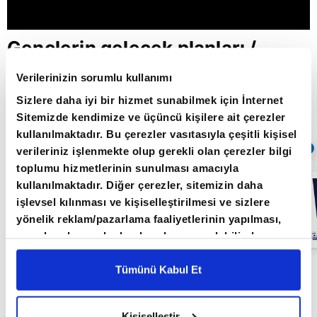
Gençlerin gelecek planları /
Başarının Anahtarı / 21.06.2022
Verilerinizin sorumlu kullanımı
Sizlere daha iyi bir hizmet sunabilmek için İnternet
Sitemizde kendimize ve üçüncü kişilere ait çerezler
Giriş Tarihi: 26.06.2022 16:37
kullanılmaktadır. Bu çerezler vasıtasıyla çeşitli kişisel
Sıradaki
OTOMATİK OYNAT
verileriniz işlenmekte olup gerekli olan çerezler bilgi
toplumu hizmetlerinin sunulması amacıyla
Gençlerin
kullanılmaktadır. Diğer çerezler, sitemizin daha
gelecek planları
işlevsel kılınması ve kişiselleştirilmesi ve sizlere
/ Başarının
Anahtarı /
yönelik reklam/pazarlama faaliyetlerinin yapılması,
21.06.2022
amaçlarıyla sınırlı olarak açık rızanız dahilinde
kullanılacaktır. Çerezlere ilişkin tercihlerinizi çerez
paneli vasıtasıyla belirleyebilirsiniz. Çerezlere ilişkin
Tümünü Kabul Et
Gençlerin gelecek planları / Başarının Anahtarı /
detaylı bilgi için Ayarlar butonuna tıklayabilir,
Çerez
21.06.2022
Bilgilendirme
Metnimizi ziyaret edebilirsiniz.
Kişiselleştir