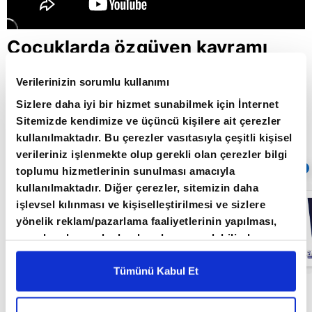
Çocuklarda özgüven kavramı
neyi ifade ediyor? / Başarının
Verilerinizin sorumlu kullanımı
Anahtarı / 01.02.2022
Sizlere daha iyi bir hizmet sunabilmek için İnternet
Sitemizde kendimize ve üçüncü kişilere ait çerezler
kullanılmaktadır. Bu çerezler vasıtasıyla çeşitli kişisel
Giriş Tarihi: 26.06.2022 16:37
verileriniz işlenmekte olup gerekli olan çerezler bilgi
Sıradaki
OTOMATİK OYNAT
toplumu hizmetlerinin sunulması amacıyla
kullanılmaktadır. Diğer çerezler, sitemizin daha
Gençlerin
işlevsel kılınması ve kişiselleştirilmesi ve sizlere
gelecek planları
yönelik reklam/pazarlama faaliyetlerinin yapılması,
/ Başarının
Anahtarı /
amaçlarıyla sınırlı olarak açık rızanız dahilinde
21.06.2022
kullanılacaktır. Çerezlere ilişkin tercihlerinizi çerez
paneli vasıtasıyla belirleyebilirsiniz. Çerezlere ilişkin
Tümünü Kabul Et
detaylı bilgi için Ayarlar butonuna tıklayabilir,
Çerez
Çocuklarda özgüven kavramı neyi ifade ediyor?
Bilgilendirme
Metnimizi ziyaret edebilirsiniz.
/ Başarının Anahtarı / 01.02.2022