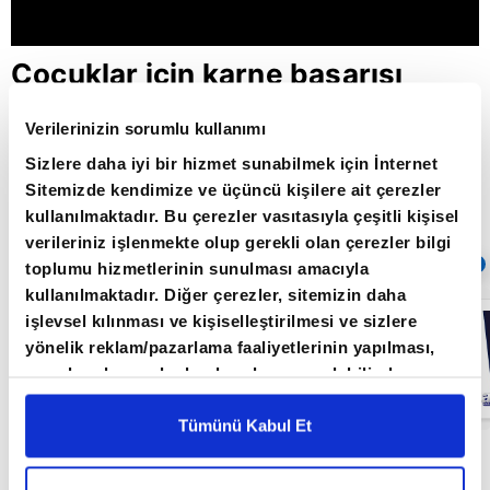
Çocuklar için karne başarısı
önemli mi? / Başarının Anahtarı /
Verilerinizin sorumlu kullanımı
25.01.2022
Sizlere daha iyi bir hizmet sunabilmek için İnternet
Sitemizde kendimize ve üçüncü kişilere ait çerezler
kullanılmaktadır. Bu çerezler vasıtasıyla çeşitli kişisel
Giriş Tarihi: 26.06.2022 16:37
verileriniz işlenmekte olup gerekli olan çerezler bilgi
Sıradaki
OTOMATİK OYNAT
toplumu hizmetlerinin sunulması amacıyla
kullanılmaktadır. Diğer çerezler, sitemizin daha
Gençlerin
işlevsel kılınması ve kişiselleştirilmesi ve sizlere
gelecek planları
yönelik reklam/pazarlama faaliyetlerinin yapılması,
/ Başarının
Anahtarı /
amaçlarıyla sınırlı olarak açık rızanız dahilinde
21.06.2022
kullanılacaktır. Çerezlere ilişkin tercihlerinizi çerez
paneli vasıtasıyla belirleyebilirsiniz. Çerezlere ilişkin
Tümünü Kabul Et
detaylı bilgi için Ayarlar butonuna tıklayabilir,
Çerez
Çocuklar için karne başarısı önemli mi? /
Bilgilendirme
Metnimizi ziyaret edebilirsiniz.
Başarının Anahtarı / 25.01.2022