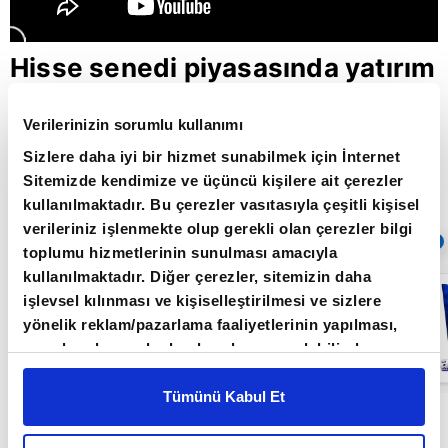
Hisse senedi piyasasında yatırım
stratejileri... / Aklın Yolu /
Verilerinizin sorumlu kullanımı
15.11.2021
Sizlere daha iyi bir hizmet sunabilmek için İnternet
Sitemizde kendimize ve üçüncü kişilere ait çerezler
kullanılmaktadır. Bu çerezler vasıtasıyla çeşitli kişisel
Giriş Tarihi: 26.06.2022 16:22
verileriniz işlenmekte olup gerekli olan çerezler bilgi
Sıradaki
OTOMATİK OYNAT
toplumu hizmetlerinin sunulması amacıyla
kullanılmaktadır. Diğer çerezler, sitemizin daha
FED bu yıl ne
işlevsel kılınması ve kişiselleştirilmesi ve sizlere
kadar faiz
artırır? / Aklın
yönelik reklam/pazarlama faaliyetlerinin yapılması,
Yolu /
amaçlarıyla sınırlı olarak açık rızanız dahilinde
20.06.2022
kullanılacaktır. Çerezlere ilişkin tercihlerinizi çerez
paneli vasıtasıyla belirleyebilirsiniz. Çerezlere ilişkin
Tümünü Kabul Et
Aklın Yolu Programı Orkun Gödek'in sunumuyla
detaylı bilgi için Ayarlar butonuna tıklayabilir,
Çerez
Bilgilendirme
Metnimizi ziyaret edebilirsiniz.
Işık Ökte ve Mert Yılmaz'ın katkılarıyla her