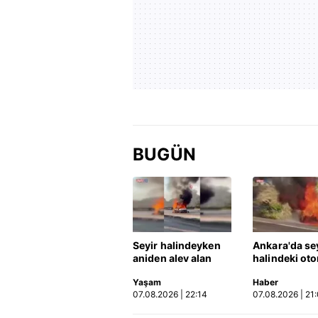
BUGÜN
Seyir halindeyken
Ankara'da se
aniden alev alan
halindeki ot
otomobildeki 4 kişi
alev aldı
Yaşam
Haber
yaralandı
07.08.2026 | 22:14
07.08.2026 | 21