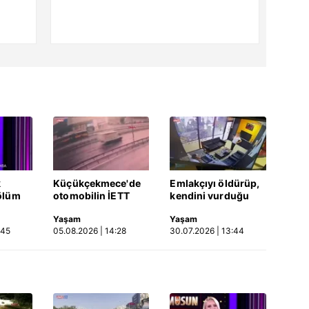
k
Küçükçekmece'de
Emlakçıyı öldürüp,
ölüm
otomobilin İETT
kendini vurduğu
otobüsüne çarptığı
olayın görüntüsü
Yaşam
Yaşam
Video
kaza kamerada |
ortaya çıktı | Video
:45
05.08.2026 | 14:28
30.07.2026 | 13:44
Video