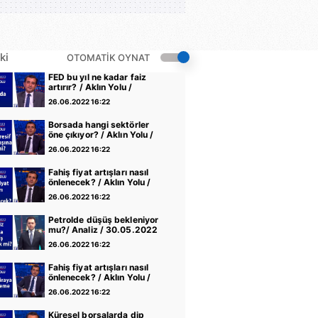
ki
OTOMATİK OYNAT
FED bu yıl ne kadar faiz
artırır? / Aklın Yolu /
20.06.2022
26.06.2022 16:22
Borsada hangi sektörler
öne çıkıyor? / Aklın Yolu /
13.06.2022
26.06.2022 16:22
Fahiş fiyat artışları nasıl
önlenecek? / Aklın Yolu /
06.06.2022
26.06.2022 16:22
Petrolde düşüş bekleniyor
mu?/ Analiz / 30.05.2022
26.06.2022 16:22
Fahiş fiyat artışları nasıl
önlenecek? / Aklın Yolu /
30.05.2022
26.06.2022 16:22
Küresel borsalarda dip