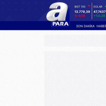
BIST 100
DOLAR
13.779,39
47,7437
%-0,14
+%0,25
SON DAKİKA
HABE