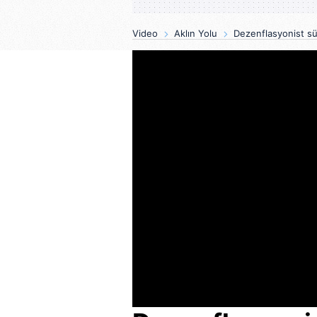
Video
Aklın Yolu
Dezenflasyonist sü