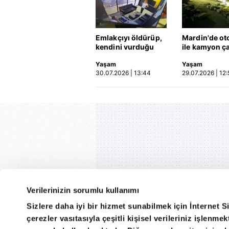
Emlakçıyı öldürüp,
Mardin'de ot
kendini vurduğu
ile kamyon ça
olayın görüntüsü
2'si çocuk 3 k
Yaşam
Yaşam
ortaya çıktı | Video
hayatını kayb
30.07.2026 | 13:44
29.07.2026 | 12:
Kaza anı ka
Verilerinizin sorumlu kullanımı
Sizlere daha iyi bir hizmet sunabilmek için İnternet S
çerezler vasıtasıyla çeşitli kişisel verileriniz işlenm