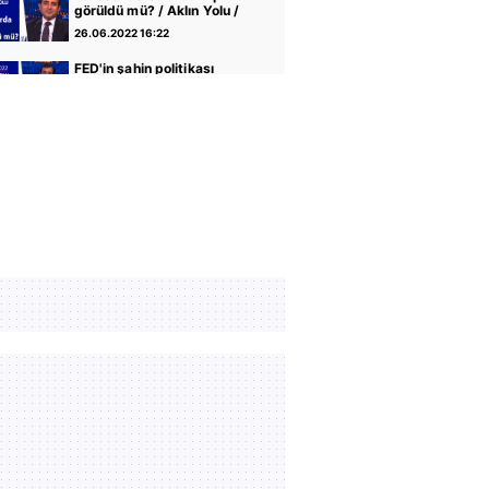
görüldü mü? / Aklın Yolu /
23.05.2022
26.06.2022 16:22
FED'in şahin politikası
enflasyonu frenler mi? /
Aklın Yolu / 16.05.2022
26.06.2022 16:22
Borsa İstanbul'da yükseliş
sürecek mi? / Aklın Yolu /
09.05.2022
26.06.2022 16:22
Borsa İstanbul'da bilanço
dönemi / Aklın Yolu /
25.04.2022
26.06.2022 16:23
Dezenflasyonist süreç ne
zaman başlar?/ Aklın Yolu /
18.04.2022
26.06.2022 16:22
ECB faiz politikasını nasıl
şekillendirecek? / Aklın
Yolu / 11.04.2022
26.06.2022 16:22
KDV indirimin enflasyona
etkisi ne olur? / Aklın Yolu /
04.04.2022
26.06.2022 16:22