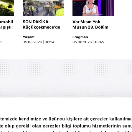
omobil
SON DAKİKA:
Var Mısın Yok
rpıştı:
Küçükçekmece'de
Musun 29. Bölüm
işi
korkunç kaza!
Fragmanı
Yaşam
Fragman
etti!
Otomobil, İETT
yayınlandı | Video
51
05.08.2026 | 08:24
05.08.2026 | 10:45
merada
otobüsüne çarptı: 3
kişi hayatını
kaybetti | Video
itemizde kendimize ve üçüncü kişilere ait çerezler kullanılma
ekte olup gerekli olan çerezler bilgi toplumu hizmetlerinin su