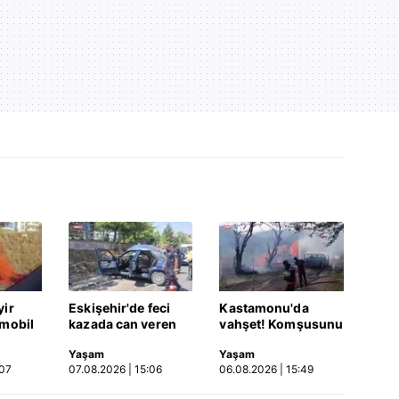
yir
Eskişehir'de feci
Kastamonu'da
omobil
kazada can veren
vahşet! Komşusunu
kadının cenazesi
öldürüp evini ve
Yaşam
Yaşam
sıkıştığı araçtan
aracını ateşe verdi |
:07
07.08.2026 | 15:06
06.08.2026 | 15:49
güçlükle çıkarıldı |
Video
Video