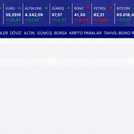
EURO
ALTIN ONS
GÜMÜŞ
BONO
PETROL
BITCOIN
55,2510
4.342,09
97,57
41,30
82,21
65.018,
+%0,43
+%2,41
+%3,57
%-0,55
%-0,34
+%1,07
RLER
DÖVİZ
ALTIN
GÜMÜŞ
BORSA
KRİPTO PARALAR
TAHVİL-BONO-