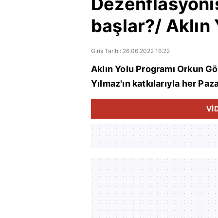
Dezenflasyoni
başlar?/ Aklın
Giriş Tarihi: 26.06.2022 16:22
Aklın Yolu Programı Orkun Gö
Yılmaz'ın katkılarıyla her Paz
Vİ