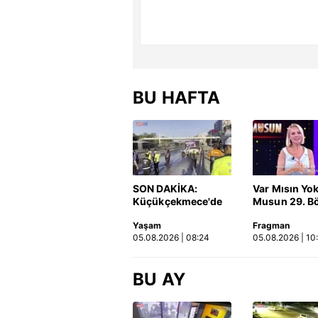
BU HAFTA
SON DAKİKA:
Var Mısın Yo
Küçükçekmece'de
Musun 29. B
korkunç kaza!
Fragmanı
Yaşam
Fragman
Otomobil, İETT
yayınlandı | 
05.08.2026 | 08:24
05.08.2026 | 10
otobüsüne çarptı: 3
kişi hayatını
kaybetti | Video
BU AY