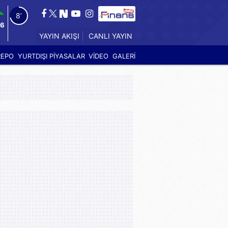
7’
46
CANLI YAYIN
YAYIN AKIŞI
REPO
YURTDIŞI PİYASALAR
VİDEO
GALERİ