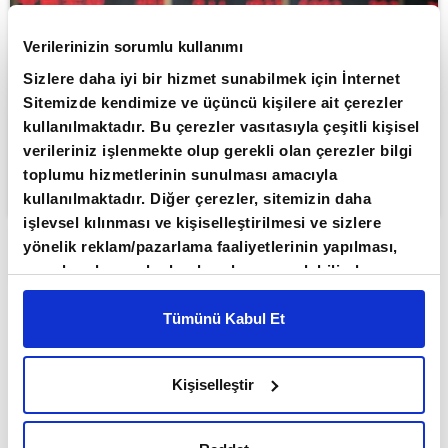
Verilerinizin sorumlu kullanımı
Sizlere daha iyi bir hizmet sunabilmek için İnternet
Sitemizde kendimize ve üçüncü kişilere ait çerezler
kullanılmaktadır. Bu çerezler vasıtasıyla çeşitli kişisel
verileriniz işlenmekte olup gerekli olan çerezler bilgi
toplumu hizmetlerinin sunulması amacıyla
kullanılmaktadır. Diğer çerezler, sitemizin daha
işlevsel kılınması ve kişiselleştirilmesi ve sizlere
yönelik reklam/pazarlama faaliyetlerinin yapılması,
ABONE OL
amaçlarıyla sınırlı olarak açık rızanız dahilinde
kullanılacaktır. Çerezlere ilişkin tercihlerinizi çerez
Asya borsaları, teknoloji ve yapay zeka
paneli vasıtasıyla belirleyebilirsiniz. Çerezlere ilişkin
Tümünü Kabul Et
bağlantılı şirket bilançolarından gelen
detaylı bilgi için Ayarlar butonuna tıklayabilir,
Çerez
olumlu sinyallere karşın Orta
Bilgilendirme
Metnimizi ziyaret edebilirsiniz.
Kişiselleştir
6698 sayılı Kişisel Verilerin Korunması Kanunu
Doğu'daki müzakerelerin sonuçsuz
uyarınca hazırlanmış olan İnternet Sitesi Aydınlatma
kalabileceği etkisiyle karışık
Metnimizi okumak ve sitemizi ziyaretiniz kapsamında