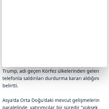
Birleşik Arap Emirlikleri, Katar ve diğer
ülkelerin de desteklediği görüşmeleri
yürütüyoruz. Bu, onların iyi bir anlaşma
yapması için son şansı." diye konuştu.
Söz konusu ülkelerden kendisine "saldırıları
durdurması" çağrısı gelmese 2. Dünya
Savaşı'ndan sonraki en büyük saldırılardan
birine başlamaya hazır olduklarını söyleyen
Trump, adı geçen Körfez ülkelerinden gelen
telefonla saldırıları durdurma kararı aldığını
belirtti.
Asya'da Orta Doğu'daki mevcut gelişmelerin
paralelinde, yatırımcılar, bir süredir "yüksek