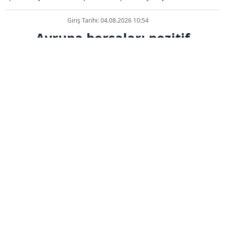
Giriş Tarihi: 04.08.2026 10:54
Avrupa borsaları pozitif
seyrediyor
ABONE OL