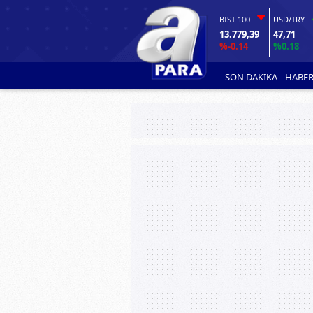
BIST 100
USD/TRY
13.779,39
47,71
%-0.14
%0.18
SON DAKİKA
HABER