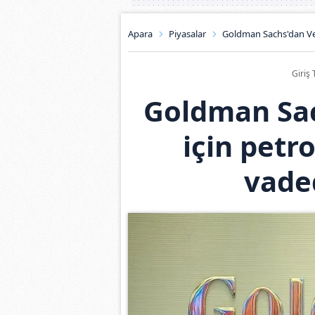
Apara
Piyasalar
Goldman Sachs'dan Ven
Giriş 
Goldman Sa
için petr
vaded