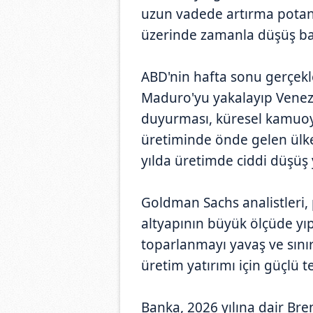
uzun vadede artırma potansi
üzerinde zamanla düşüş bask
ABD'nin hafta sonu gerçekl
Maduro'yu yakalayıp Venezu
duyurması, küresel kamuoyu
üretiminde önde gelen ülke
yılda üretimde ciddi düşüş 
Goldman Sachs analistleri,
altyapının büyük ölçüde yıp
toparlanmayı yavaş ve sınırl
üretim yatırımı için güçlü t
Banka, 2026 yılına dair Bren