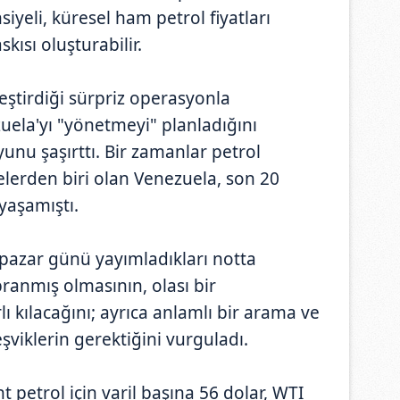
yeli, küresel ham petrol fiyatları
ısı oluşturabilir.
eştirdiği sürpriz operasyonla
ela'yı "yönetmeyi" planladığını
nu şaşırttı. Bir zamanlar petrol
lerden biri olan Venezuela, son 20
yaşamıştı.
 pazar günü yayımladıkları notta
ranmış olmasının, olası bir
ı kılacağını; ayrıca anlamlı bir arama ve
eşviklerin gerektiğini vurguladı.
t petrol için varil başına 56 dolar, WTI