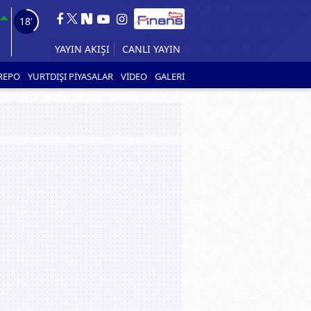
16'
YAYIN AKIŞI
CANLI YAYIN
REPO
YURTDIŞI PİYASALAR
VİDEO
GALERİ