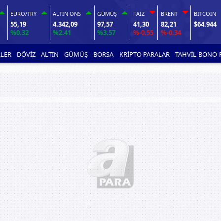
EURO/TRY
ALTIN ONS
GÜMÜŞ
FAİZ
BRENT
BITCOIN
55,19
4.342,09
97,57
41,30
82,21
$64.944
%0.32
%2.41
%3.57
%-0.55
%-0.34
LER
DÖVİZ
ALTIN
GÜMÜŞ
BORSA
KRİPTO PARALAR
TAHVİL-BONO-