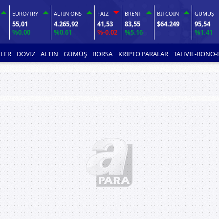
EURO/TRY
ALTIN ONS
FAİZ
BRENT
BITCOIN
GÜMÜŞ
55,01
4.265,92
41,53
83,55
$64.249
95,54
%0.00
%0.61
%-0.02
%5.16
%1.41
LER
DÖVİZ
ALTIN
GÜMÜŞ
BORSA
KRİPTO PARALAR
TAHVİL-BONO-