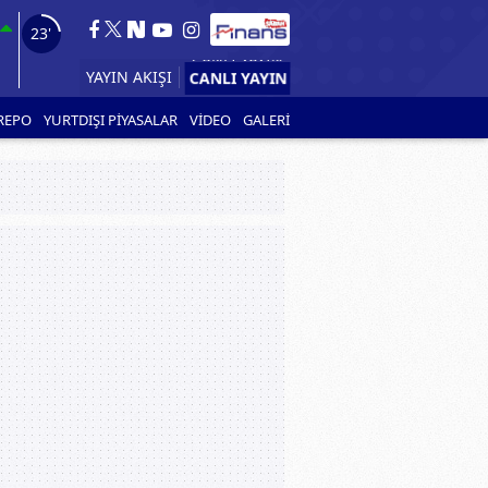
21'
CANLI YAYIN
YAYIN AKIŞI
REPO
YURTDIŞI PİYASALAR
VİDEO
GALERİ