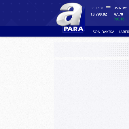
BIST 100
USD/TRY
13.798,82
47,70
%0.16
SON DAKİKA
HABER