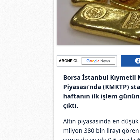
ABONE OL
Borsa İstanbul Kıymetli 
Piyasası'nda (KMKTP) stan
haftanın ilk işlem günün
çıktı.
Altın piyasasında en düşük 
milyon 380 bin lirayı gören
sonunda yüzde 0,5 artışla 6