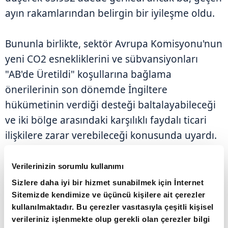
ayın rakamlarından belirgin bir iyileşme oldu.
Bununla birlikte, sektör Avrupa Komisyonu'nun
yeni CO2 esnekliklerini ve sübvansiyonları
"AB'de Üretildi" koşullarına bağlama
önerilerinin son dönemde İngiltere
hükümetinin verdiği desteği baltalayabileceği
ve iki bölge arasındaki karşılıklı faydalı ticari
ilişkilere zarar verebileceği konusunda uyardı.
SMMT İcra Kurulu Başkanı Mike Hawes,
Verilerinizin sorumlu kullanımı
sektörün "biraz iyimserlikle ileriye
Sizlere daha iyi bir hizmet sunabilmek için İnternet
bakabileceğini" söyledi ancak İngiltere'nin yeni
Sitemizde kendimize ve üçüncü kişilere ait çerezler
kullanılmaktadır. Bu çerezler vasıtasıyla çeşitli kişisel
AB yerel içerik gerekliliklerinin "ana kasıtsız
verileriniz işlenmekte olup gerekli olan çerezler bilgi
kurbanı" haline gelmesi durumunda