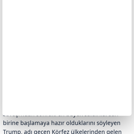
belirterek İran'ın müzakereler konusunda
birbiriyle çelişen açıklamalar yaptığını
savundu.
Trump, "İran'ın talebi üzerine, Suudi Arabistan,
Birleşik Arap Emirlikleri, Katar ve diğer
ülkelerin de desteklediği görüşmeleri
yürütüyoruz. Bu, onların iyi bir anlaşma
yapması için son şansı." diye konuştu.
Söz konusu ülkelerden kendisine "saldırıları
durdurması" çağrısı gelmese 2. Dünya
Savaşı'ndan sonraki en büyük saldırılardan
birine başlamaya hazır olduklarını söyleyen
Trump, adı geçen Körfez ülkelerinden gelen