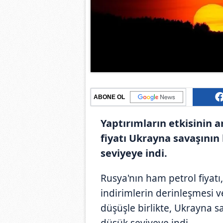
ABONE OL
Yaptırımların etkisinin a
fiyatı Ukrayna savaşını
seviyeye indi.
Rusya'nın ham petrol fiyatı
indirimlerin derinleşmesi v
düşüşle birlikte, Ukrayna 
düşük seviyeye indi.