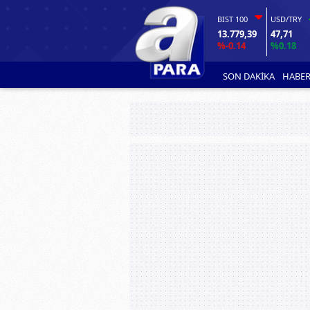
BIST 100
USD/TRY
13.779,39
47,71
%-0.14
%0.18
SON DAKİKA
HABER