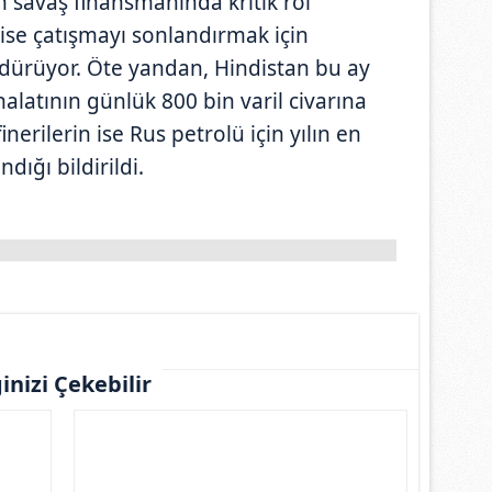
ın savaş finansmanında kritik rol
se çatışmayı sonlandırmak için
rdürüyor. Öte yandan, Hindistan bu ay
halatının günlük 800 bin varil civarına
inerilerin ise Rus petrolü için yılın en
ığı bildirildi.
ginizi Çekebilir