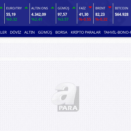
EURO/TRY
ALTIN ONS
GÜMÜŞ
FAİZ
BRENT
BITCOIN
55,19
4.342,09
97,57
41,30
82,23
$64.928
%0.32
%2.41
%3.57
%-0.55
%-0.32
LER
DÖVİZ
ALTIN
GÜMÜŞ
BORSA
KRİPTO PARALAR
TAHVİL-BONO-