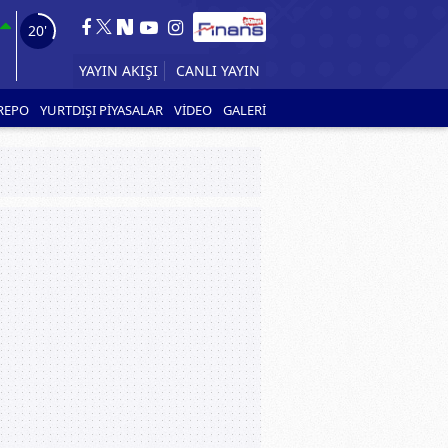
18'
CANLI YAYIN
YAYIN AKIŞI
REPO
YURTDIŞI PİYASALAR
VİDEO
GALERİ