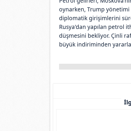
Petrol gelirleri, Moskova'n
oynarken, Trump yönetimi i
diplomatik girişimlerini sü
Rusya'dan yapılan petrol it
düşmesini bekliyor. Çinli raf
büyük indiriminden yararland
İl