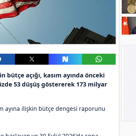
n bütçe açığı, kasım ayında önceki
yüzde 53 düşüş göstererek 173 milyar
m ayına ilişkin bütçe dengesi raporunu
te başlayan ve 30 Eylül 2026'da sona