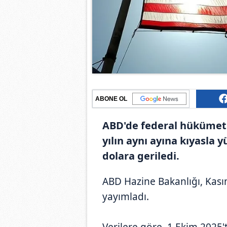
ABONE OL
ABD'de federal hükümeti
yılın aynı ayına kıyasla 
dolara geriledi.
ABD Hazine Bakanlığı, Kası
yayımladı.
Verilere göre, 1 Ekim 2025'