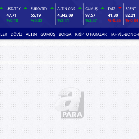
USD/TRY
EURO/TRY
ALTIN ONS
GÜMÜŞ
FAİZ
BRENT
47,71
55,19
4.342,09
97,57
41,30
82,21
%0.18
%0.32
%2.41
%3.57
%-0.55
%-0.34
LER
DÖVİZ
ALTIN
GÜMÜŞ
BORSA
KRİPTO PARALAR
TAHVİL-BONO-