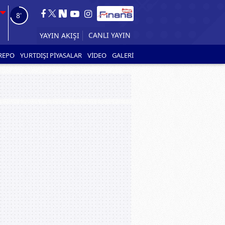
7'
YAYIN AKIŞI
REPO
YURTDIŞI PİYASALAR
VİDEO
GALERİ