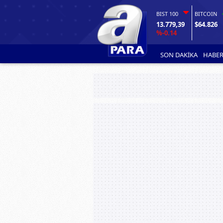
BIST 100
BITCOIN
13.779,39
$64.826
%-0.14
SON DAKİKA
HABER