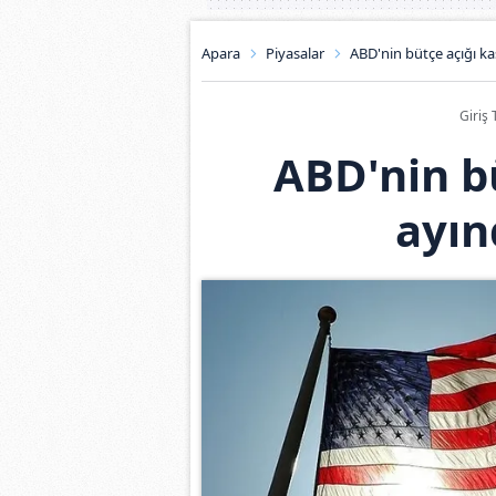
Apara
Piyasalar
ABD'nin bütçe açığı ka
Giriş 
ABD'nin b
ayın