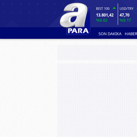
BIST 100
USD/TRY
13.801,42
47,70
%0.02
%0.17
SON DAKİKA
HABER