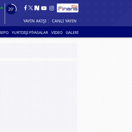
18'
CANLI YAYIN
YAYIN AKIŞI
REPO
YURTDIŞI PİYASALAR
VİDEO
GALERİ