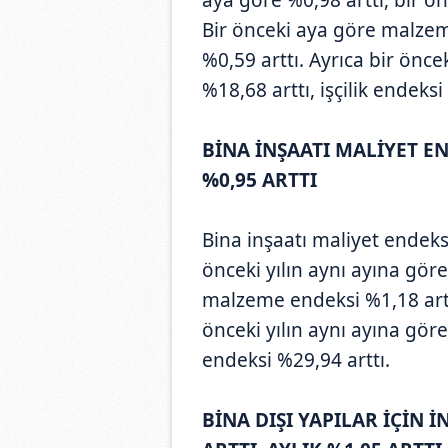
Bir önceki aya göre malzeme
%0,59 arttı. Ayrıca bir önc
%18,68 arttı, işçilik endeksi
BİNA İNŞAATI MALİYET EN
%0,95 ARTTI
Bina inşaatı maliyet endeksi
önceki yılın aynı ayına göre
malzeme endeksi %1,18 arttı,
önceki yılın aynı ayına gör
endeksi %29,94 arttı.
BİNA DIŞI YAPILAR İÇİN 