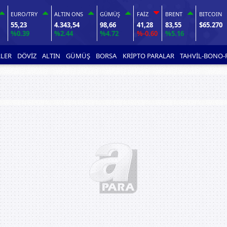
EURO/TRY
ALTIN ONS
GÜMÜŞ
FAİZ
BRENT
BITCOIN
55,23
4.343,54
98,66
41,28
83,55
$65.270
%0.39
%2.44
%4.72
%-0.60
%5.16
LER
DÖVİZ
ALTIN
GÜMÜŞ
BORSA
KRİPTO PARALAR
TAHVİL-BONO-