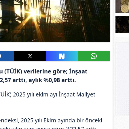
 (TÜİK) verilerine göre; İnşaat
,57 arttı, aylık %0,98 arttı.
ÜİK) 2025 yılı ekim ayı İnşaat Maliyet
ndeksi, 2025 yılı Ekim ayında bir önceki
ceki yılın aynı ayına göre %22,57 arttı.