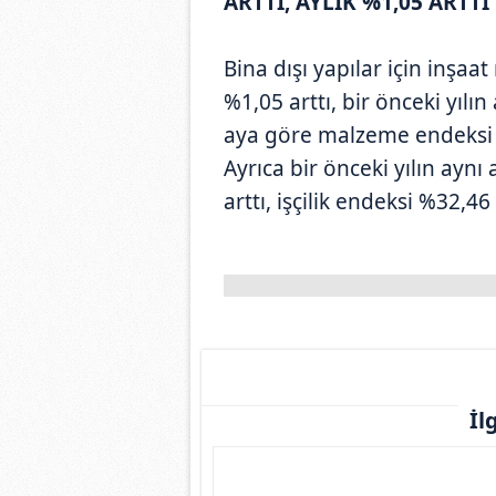
ARTTI, AYLIK %1,05 ARTTI
Bina dışı yapılar için inşaa
%1,05 arttı, bir önceki yılı
aya göre malzeme endeksi %1
Ayrıca bir önceki yılın ay
arttı, işçilik endeksi %32,46 
İl