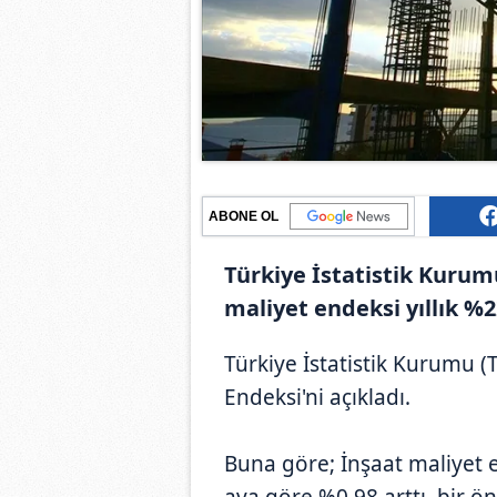
ABONE OL
Türkiye İstatistik Kurumu
maliyet endeksi yıllık %22
Türkiye İstatistik Kurumu (T
Endeksi'ni açıkladı.
Buna göre; İnşaat maliyet e
aya göre %0,98 arttı, bir ön