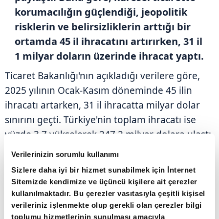
korumacılığın güçlendiği, jeopolitik
risklerin ve belirsizliklerin arttığı bir
ortamda 45 il ihracatını artırırken, 31 il
1 milyar doların üzerinde ihracat yaptı.
Ticaret Bakanlığı'nın açıkladığı verilere göre,
2025 yılının Ocak-Kasım döneminde 45 ilin
ihracatı artarken, 31 il ihracatta milyar dolar
sınırını geçti. Türkiye'nin toplam ihracatı ise
yüzde 3,7 yükselerek 247,2 milyar dolara ulaştı.
Bu artış, ülkenin üretim ve dış ticaret
Verilerinizin sorumlu kullanımı
kapasitesindeki çeşitliliği bir kez daha ortaya
Sizlere daha iyi bir hizmet sunabilmek için İnternet
koydu.
Sitemizde kendimize ve üçüncü kişilere ait çerezler
kullanılmaktadır. Bu çerezler vasıtasıyla çeşitli kişisel
verileriniz işlenmekte olup gerekli olan çerezler bilgi
Kasım ayında ihracatta öne çıkan iller İstanbul,
toplumu hizmetlerinin sunulması amacıyla