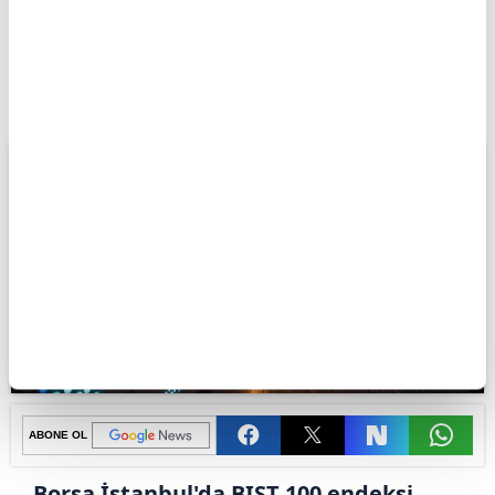
Apara
Piyasalar
Borsa güne düşüşle başladı
Giriş Tarihi: 04.08.2026 10:56
Borsa güne düşüşle başladı
ABONE OL
Borsa İstanbul'da BIST 100 endeksi,