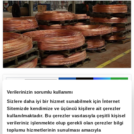
ABONE OL
Verilerinizin sorumlu kullanımı
Goldman Sachs, bakırın 11 bin doların
Sizlere daha iyi bir hizmet sunabilmek için İnternet
üzerindeki rekor seviyelerde kalıcı
Sitemizde kendimize ve üçüncü kişilere ait çerezler
olamayacağı tahmininde bulundu.
kullanılmaktadır. Bu çerezler vasıtasıyla çeşitli kişisel
verileriniz işlenmekte olup gerekli olan çerezler bilgi
Goldman Sachs, bakır fiyatlarının görünümüne
toplumu hizmetlerinin sunulması amacıyla