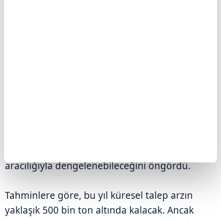
Goldman Sachs, 2025'in ilk yarısına yönelik
bakır fiyat tahminini yukarı yönlü revize
ederken, ABD'nin getirdiği tarifelerin fiyatlara
destek sağlayacağını ifade etti. Banka, ABD
dışındaki düşük stok seviyelerinin, yüksek
bölgesel primler ve daralan LME fiyat farkları
aracılığıyla dengelenebileceğini öngördü.
Tahminlere göre, bu yıl küresel talep arzın
yaklaşık 500 bin ton altında kalacak. Ancak