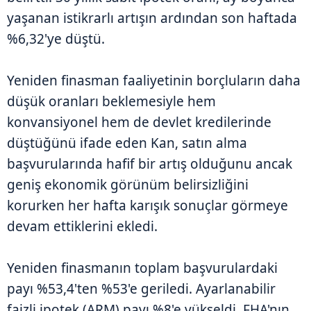
yaşanan istikrarlı artışın ardından son haftada
%6,32'ye düştü.
Yeniden finasman faaliyetinin borçluların daha
düşük oranları beklemesiyle hem
konvansiyonel hem de devlet kredilerinde
düştüğünü ifade eden Kan, satın alma
başvurularında hafif bir artış olduğunu ancak
geniş ekonomik görünüm belirsizliğini
korurken her hafta karışık sonuçlar görmeye
devam ettiklerini ekledi.
Yeniden finasmanın toplam başvurulardaki
payı %53,4'ten %53'e geriledi. Ayarlanabilir
faizli ipotek (ARM) payı %8'e yükseldi. FHA'nın