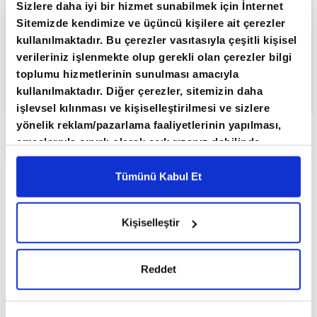
Sizlere daha iyi bir hizmet sunabilmek için İnternet
Sitemizde kendimize ve üçüncü kişilere ait çerezler
kullanılmaktadır. Bu çerezler vasıtasıyla çeşitli kişisel
verileriniz işlenmekte olup gerekli olan çerezler bilgi
toplumu hizmetlerinin sunulması amacıyla
kullanılmaktadır. Diğer çerezler, sitemizin daha
işlevsel kılınması ve kişiselleştirilmesi ve sizlere
yönelik reklam/pazarlama faaliyetlerinin yapılması,
amaçlarıyla sınırlı olarak açık rızanız dahilinde
ABONE OL
kullanılacaktır. Çerezlere ilişkin tercihlerinizi çerez
Borsa İstanbul'da BIST 100 endeksi,
paneli vasıtasıyla belirleyebilirsiniz. Çerezlere ilişkin
Tümünü Kabul Et
detaylı bilgi için Ayarlar butonuna tıklayabilir,
Çerez
güne yüzde 0,08 düşüşle 13.399,44
Bilgilendirme
Metnimizi ziyaret edebilirsiniz.
puandan başladı.
Kişiselleştir
6698 sayılı Kişisel Verilerin Korunması Kanunu
uyarınca hazırlanmış olan İnternet Sitesi Aydınlatma
Dün satış ağırlıklı bir seyir izleyen Borsa
Metnimizi okumak ve sitemizi ziyaretiniz kapsamında
İstanbul'da BIST 100 endeksi, günü yüzde 0,35
Reddet
gerçekleştirilen veri işleme faaliyetleri ile ilgili daha
değer kaybederek 13.410,54 puandan
detaylı bilgi almak için lütfen
tıklayınız.
tamamladı.