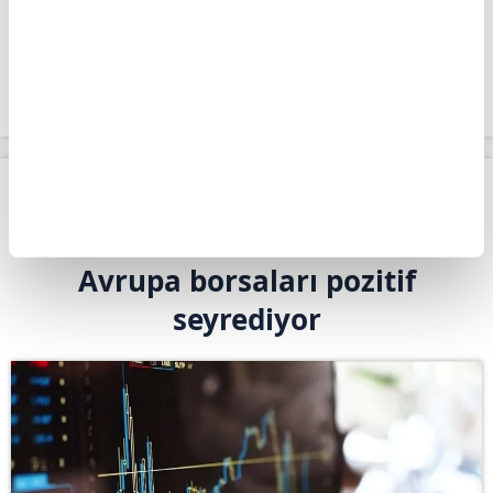
yüzde 0,2 altında 78.484 puan seviyesinde
bulunuyor.
Apara
Piyasalar
Avrupa borsaları pozitif seyrediyor
Giriş Tarihi: 04.08.2026 10:54
Avrupa borsaları pozitif
seyrediyor