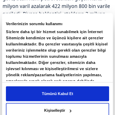
milyon varil azalarak 422 milyon 800 bin varile
geriledi. Piyasa beklentisi, stokların 2 milyon
200 bin varil artacağı yönündeydi.
Verilerinizin sorumlu kullanımı
Sizlere daha iyi bir hizmet sunabilmek için İnternet
Ticari ham petrol stoklarına dahil olmayan
Sitemizde kendimize ve üçüncü kişilere ait çerezler
stratejik ham petrol stokları yaklaşık 800 bin
kullanılmaktadır. Bu çerezler vasıtasıyla çeşitli kişisel
verileriniz işlenmekte olup gerekli olan çerezler bilgi
varil artışla 408 milyon 600 bin varil seviyesine
toplumu hizmetlerinin sunulması amacıyla
ulaştı.
kullanılmaktadır. Diğer çerezler, sitemizin daha
işlevsel kılınması ve kişiselleştirilmesi ve sizlere
Bu dönemde ABD'nin benzin stokları ise
yönelik reklam/pazarlama faaliyetlerinin yapılması,
amaçlarıyla sınırlı olarak açık rızanız dahilinde
yaklaşık 2 milyon 100 bin varil azalarak 216
kullanılacaktır. Çerezlere ilişkin tercihlerinizi çerez
milyon 700 bin varil olarak kayıtlara geçti.
paneli vasıtasıyla belirleyebilirsiniz. Çerezlere ilişkin
Tümünü Kabul Et
detaylı bilgi için Ayarlar butonuna tıklayabilir,
Çerez
ÜRETİMDE AZALIŞ
Bilgilendirme
Metnimizi ziyaret edebilirsiniz.
Kişiselleştir
6698 sayılı Kişisel Verilerin Korunması Kanunu