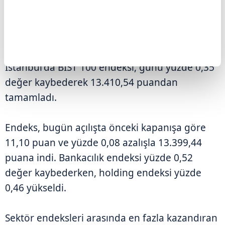
Borsa İstanbul'da BIST 100 endeksi,
güne yüzde 0,08 düşüşle 13.399,44
puandan başladı.
Dün satış ağırlıklı bir seyir izleyen Borsa
İstanbul'da BIST 100 endeksi, günü yüzde 0,35
değer kaybederek 13.410,54 puandan
tamamladı.
Endeks, bugün açılışta önceki kapanışa göre
11,10 puan ve yüzde 0,08 azalışla 13.399,44
puana indi. Bankacılık endeksi yüzde 0,52
değer kaybederken, holding endeksi yüzde
0,46 yükseldi.
Sektör endeksleri arasında en fazla kazandıran