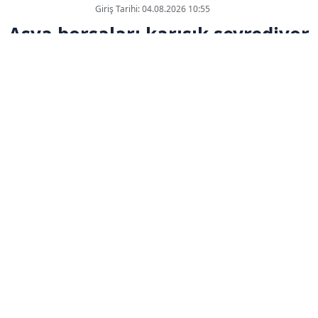
Giriş Tarihi: 04.08.2026 10:55
Asya borsaları karışık seyrediyor
ABONE OL
Asya borsaları, teknoloji ve yapay zeka
bağlantılı şirket bilançolarından gelen