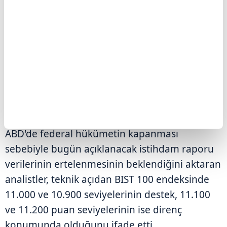
kapanırken, bugün bankalararası piyasanın
açılışında önceki kapanışının yüzde 0,2
üzerinde 41,6730'dan işlem görüyor.
Analistler, bugün yurt içinde enflasyon, yurt
dışında dünya genelinde hizmet sektörü ve
bileşik PMI verilerinin takip edileceğini söyledi.
ABD'de federal hükümetin kapanması
sebebiyle bugün açıklanacak istihdam raporu
verilerinin ertelenmesinin beklendiğini aktaran
analistler, teknik açıdan BIST 100 endeksinde
11.000 ve 10.900 seviyelerinin destek, 11.100
ve 11.200 puan seviyelerinin ise direnç
konumunda olduğunu ifade etti.