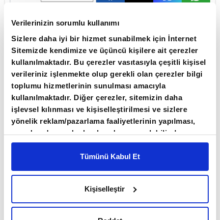
Asya borsaları, teknoloji ve yapay zeka
Verilerinizin sorumlu kullanımı
bağlantılı şirket bilançolarından gelen
Sizlere daha iyi bir hizmet sunabilmek için İnternet
olumlu sinyallere karşın Orta
Sitemizde kendimize ve üçüncü kişilere ait çerezler
kullanılmaktadır. Bu çerezler vasıtasıyla çeşitli kişisel
Doğu'daki müzakerelerin sonuçsuz
verileriniz işlenmekte olup gerekli olan çerezler bilgi
kalabileceği etkisiyle karışık
toplumu hizmetlerinin sunulması amacıyla
seyrediyor.
kullanılmaktadır. Diğer çerezler, sitemizin daha
işlevsel kılınması ve kişiselleştirilmesi ve sizlere
ABD ile İran arasında barış görüşmeleri devam
yönelik reklam/pazarlama faaliyetlerinin yapılması,
ederken görüşmelerden somut bir sonuç
amaçlarıyla sınırlı olarak açık rızanız dahilinde
çıkmaması piyasaların risk iştahını törpülüyor.
kullanılacaktır. Çerezlere ilişkin tercihlerinizi çerez
paneli vasıtasıyla belirleyebilirsiniz. Çerezlere ilişkin
Tümünü Kabul Et
detaylı bilgi için Ayarlar butonuna tıklayabilir,
Çerez
Görüşmelere ilişkin Tahran yönetiminden
Bilgilendirme
Metnimizi ziyaret edebilirsiniz.
belirgin bir sinyal gelmemesi, yatırımcıları yeni
Kişiselleştir
6698 sayılı Kişisel Verilerin Korunması Kanunu
bir çatışma yaşanabileceği endişesine
uyarınca hazırlanmış olan İnternet Sitesi Aydınlatma
Metnimizi okumak ve sitemizi ziyaretiniz kapsamında
sürüklüyor.