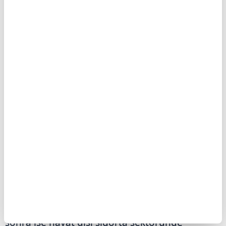
6 AĞUSTOS'TA QUİCK KODUYLA İŞLEM
GÖRECEK
Yaklaşık 12 yıl sonra sigorta sektöründe, 19 yıl
sonra ise hayat dışı sigorta sektöründe