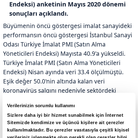
Endeksi) anketinin Mayıs 2020 dönemi
sonuçları açıklandı.
Büyümenin öncü göstergesi imalat sanayideki
performansın öncü göstergesi İstanbul Sanayi
Odası Türkiye İmalat PMI (Satın Alma
Yöneticileri Endeksi) Mayısta 40.9'a yükseldi.
Türkiye İmalat PMI (Satın Alma Yöneticileri
Endeksi) Nisan ayında veri 33.4 ölçülmüştü.
Eşik değer 50.0'nin altında kalan veri
koronavirüs salgını nedeniyle sektördeki
faaliyet koşullarının yavaşlamaya devam
Verilerinizin sorumlu kullanımı
ettiğini gösterdi. Hem üretim hem de yeni
Sizlere daha iyi bir hizmet sunabilmek için İnternet
siparişler mayısta da sert yavaşlama
Sitemizde kendimize ve üçüncü kişilere ait çerezler
kaydederken, buna karşılık bazı firmaların
kullanılmaktadır. Bu çerezler vasıtasıyla çeşitli kişisel
operasyonlarını mayısta yeniden başlatmasıyla
verileriniz işlenmekte olup gerekli olan çerezler bilgi