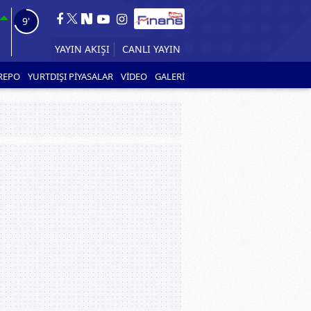
7'
CANLI YAYIN
YAYIN AKIŞI
REPO
YURTDIŞI PİYASALAR
VİDEO
GALERİ