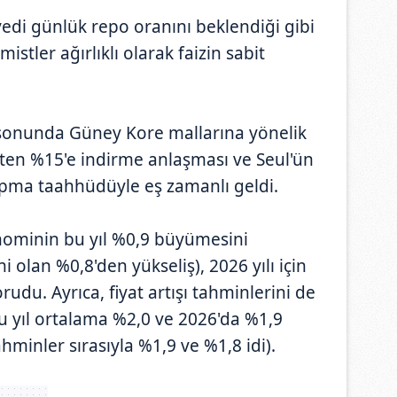
edi günlük repo oranını beklendiği gibi
istler ağırlıklı olarak faizin sabit
sonunda Güney Kore mallarına yönelik
'ten %15'e indirme anlaşması ve Seul'ün
apma taahhüdüyle eş zamanlı geldi.
nominin bu yıl %0,9 büyümesini
 olan %0,8'den yükseliş), 2026 yılı için
rudu. Ayrıca, fiyat artışı tahminlerini de
u yıl ortalama %2,0 ve 2026'da %1,9
hminler sırasıyla %1,9 ve %1,8 idi).