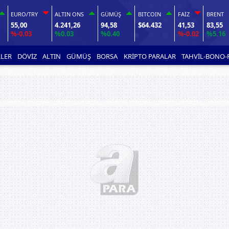
EURO/TRY
ALTIN ONS
GÜMÜŞ
BITCOIN
FAİZ
BRENT
55,00
4.241,26
94,58
$64.432
41,53
83,55
%-0.03
%0.03
%0.40
%-0.02
%5.16
LER
DÖVİZ
ALTIN
GÜMÜŞ
BORSA
KRİPTO PARALAR
TAHVİL-BONO-