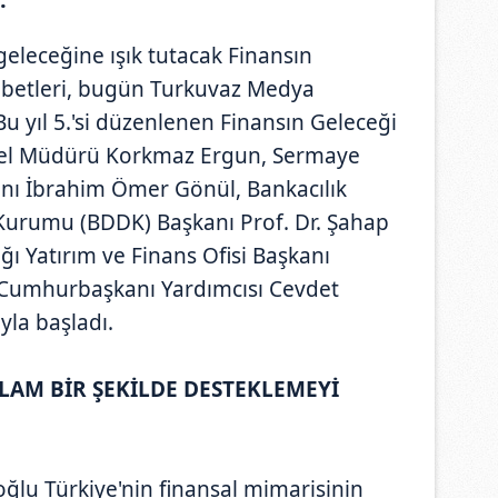
eleceğine ışık tutacak Finansın
hbetleri, bugün Turkuvaz Medya
u yıl 5.'si düzenlenen Finansın Geleceği
enel Müdürü Korkmaz Ergun, Sermaye
anı İbrahim Ömer Gönül, Bankacılık
urumu (BDDK) Başkanı Prof. Dr. Şahap
ı Yatırım ve Finans Ofisi Başkanı
Cumhurbaşkanı Yardımcısı Cevdet
yla başladı.
ĞLAM BİR ŞEKİLDE DESTEKLEMEYİ
lu Türkiye'nin finansal mimarisinin