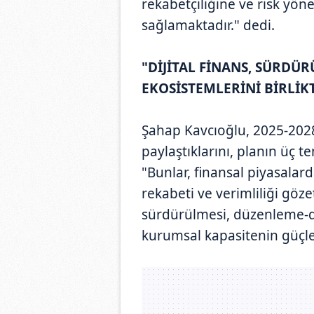
rekabetçiliğine ve risk yön
sağlamaktadır." dedi.
"DİJİTAL FİNANS, SÜRDÜR
EKOSİSTEMLERİNİ BİRLİK
Şahap Kavcıoğlu, 2025-2028
paylaştıklarını, planın üç t
"Bunlar, finansal piyasalard
rekabeti ve verimliliği göze
sürdürülmesi, düzenleme-de
kurumsal kapasitenin güçlen