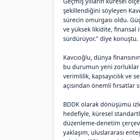
Geçmiş yılların küresel ölç
şekillendiğini söyleyen Ka
sürecin omurgası oldu. Güç
ve yüksek likidite, finansal
sürdürüyor." diye konuştu.
Kavcıoğlu, dünya finansını
bu durumun yeni zorlukla
verimlilik, kapsayıcılık ve 
açısından önemli fırsatlar 
BDDK olarak dönüşümü izle
hedefiyle, küresel standart
düzenleme-denetim çerçeves
yaklaşım, uluslararası ent