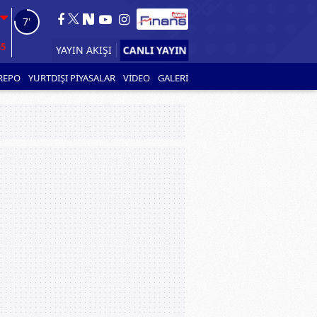
6'
55
YAYIN AKIŞI
REPO
YURTDIŞI PİYASALAR
VİDEO
GALERİ