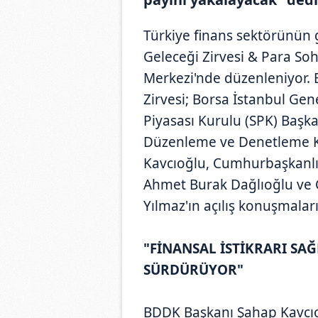
Türkiye finans sektörünün g
Geleceği Zirvesi & Para So
Merkezi'nde düzenleniyor. B
Zirvesi; Borsa İstanbul G
Piyasası Kurulu (SPK) Başk
Düzenleme ve Denetleme K
Kavcıoğlu, Cumhurbaşkanlığ
Ahmet Burak Dağlıoğlu ve 
Yılmaz'ın açılış konuşmaları
"FİNANSAL İSTİKRARI SA
SÜRDÜRÜYOR"
BDDK Başkanı Şahap Kavcıoğ