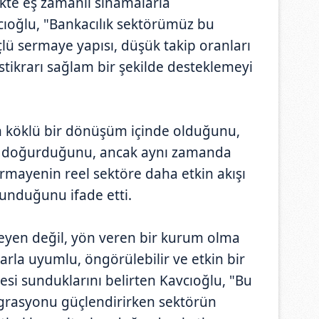
ekte eş zamanlı sınamalarla
vcıoğlu, "Bankacılık sektörümüz bu
lü sermaye yapısı, düşük takip oranları
 istikrarı sağlam bir şekilde desteklemeyi
n köklü bir dönüşüm içinde olduğunu,
r doğurduğunu, ancak aynı zamanda
sermayenin reel sektöre daha etkin akışı
sunduğunu ifade etti.
yen değil, yön veren bir kurum olma
larla uyumlu, öngörülebilir ve etkin bir
i sunduklarını belirten Kavcıoğlu, "Bu
egrasyonu güçlendirirken sektörün