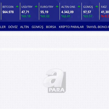
BITCOIN
USD/TRY
EURO/TRY
ALTIN ONS
GÜMÜŞ
FAİZ
$64.978
47,71
55,19
4.342,09
97,57
41,30
%0.18
%0.32
%2.41
%3.57
%-0.
LER
DÖVİZ
ALTIN
GÜMÜŞ
BORSA
KRİPTO PARALAR
TAHVİL-BONO-