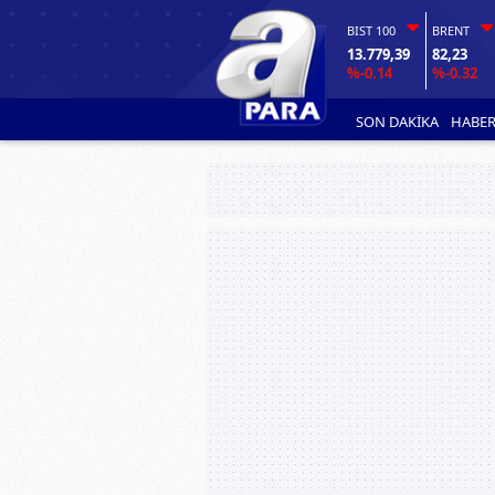
BIST 100
BRENT
13.779,39
82,23
%-0.14
%-0.32
SON DAKİKA
HABER