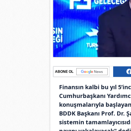
ABONE OL
Finansın kalbi bu yıl 5’i
Cumhurbaşkanı Yardımcısı
konuşmalarıyla başlayan
BDDK Başkanı Prof. Dr. Ş
sistemin tamamlayıcısıdı
payını yakalayacak" dedi