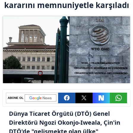
kararını memnuniyetle karşıladı
ABONE OL
Dünya Ticaret Örgütü (DTÖ) Genel
Direktörü Ngozi Okonjo-Iweala, Çin'in
DTÖ'de "gelişmekte olan ülke"