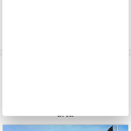
değerlendiriyor.
Apara
Ekonomi
ABD'de özel sektör istihdamı temmuzda beklentilerin altında arttı
Giriş Tarihi: 05.08.2026 16:07
Son Güncelleme: 05.08.2026 16:08
ABD'de özel sektör istihdamı
temmuzda beklentilerin altında
arttı