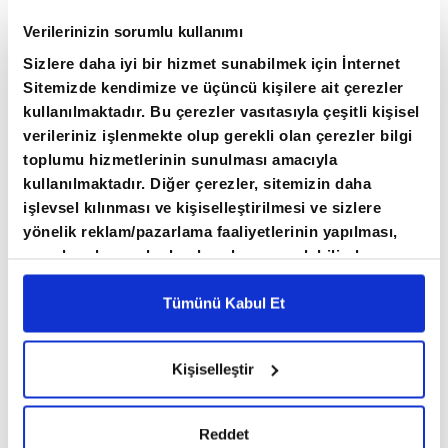
Verilerinizin sorumlu kullanımı
Sizlere daha iyi bir hizmet sunabilmek için İnternet
Sitemizde kendimize ve üçüncü kişilere ait çerezler
kullanılmaktadır. Bu çerezler vasıtasıyla çeşitli kişisel
verileriniz işlenmekte olup gerekli olan çerezler bilgi
toplumu hizmetlerinin sunulması amacıyla
ÇİN'İN KARARI
kullanılmaktadır. Diğer çerezler, sitemizin daha
işlevsel kılınması ve kişiselleştirilmesi ve sizlere
yönelik reklam/pazarlama faaliyetlerinin yapılması,
Çin Başbakanı Li Çiang, 80. Birleşmiş Milletler
amaçlarıyla sınırlı olarak açık rızanız dahilinde
(BM) Genel Kurulu görüşmeleri marjında
kullanılacaktır. Çerezlere ilişkin tercihlerinizi çerez
düzenlenen "Küresel Kalkınma Girişimi"
paneli vasıtasıyla belirleyebilirsiniz. Çerezlere ilişkin
Tümünü Kabul Et
toplantısında yaptığı açıklamada, "Çin, sorumlu
detaylı bilgi için Ayarlar butonuna tıklayabilir,
Çerez
Bilgilendirme
Metnimizi ziyaret edebilirsiniz.
bir büyük gelişmekte olan ülke olarak,
Kişiselleştir
6698 sayılı Kişisel Verilerin Korunması Kanunu
halihazırdaki ve gelecekteki DTÖ
uyarınca hazırlanmış olan İnternet Sitesi Aydınlatma
müzakerelerinde özel ve farklılaşan muamele
Metnimizi okumak ve sitemizi ziyaretiniz kapsamında
Reddet
gerçekleştirilen veri işleme faaliyetleri ile ilgili daha