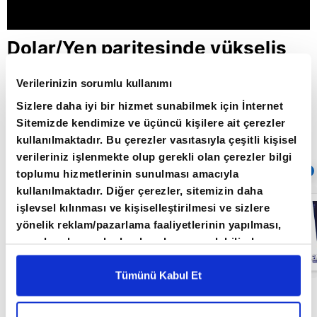
Dolar/Yen paritesinde yükseliş
sürecek mi? / Şirket Raporu /
Verilerinizin sorumlu kullanımı
26.04.2022
Sizlere daha iyi bir hizmet sunabilmek için İnternet
Sitemizde kendimize ve üçüncü kişilere ait çerezler
kullanılmaktadır. Bu çerezler vasıtasıyla çeşitli kişisel
Giriş Tarihi: 26.06.2022 16:42
verileriniz işlenmekte olup gerekli olan çerezler bilgi
Sıradaki
OTOMATİK OYNAT
toplumu hizmetlerinin sunulması amacıyla
kullanılmaktadır. Diğer çerezler, sitemizin daha
Parasal sıkışma
işlevsel kılınması ve kişiselleştirilmesi ve sizlere
enflasyonu
yönelik reklam/pazarlama faaliyetlerinin yapılması,
belirler mi? /
Şirket Raporu /
amaçlarıyla sınırlı olarak açık rızanız dahilinde
21.06.2022
kullanılacaktır. Çerezlere ilişkin tercihlerinizi çerez
paneli vasıtasıyla belirleyebilirsiniz. Çerezlere ilişkin
Tümünü Kabul Et
detaylı bilgi için Ayarlar butonuna tıklayabilir,
Çerez
Şirket Raporu programı her salı saat 20.00'da A
Bilgilendirme
Metnimizi ziyaret edebilirsiniz.
Para'da