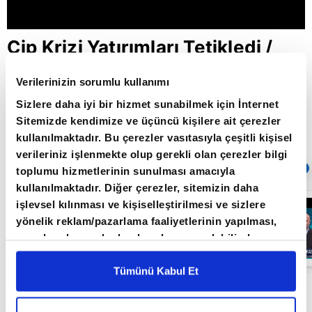
Çip Krizi Yatırımları Tetikledi /
Piyasa Gündemi / A Para /
Verilerinizin sorumlu kullanımı
20.04.2021
Sizlere daha iyi bir hizmet sunabilmek için İnternet
Sitemizde kendimize ve üçüncü kişilere ait çerezler
kullanılmaktadır. Bu çerezler vasıtasıyla çeşitli kişisel
Giriş Tarihi: 26.06.2022 16:32
verileriniz işlenmekte olup gerekli olan çerezler bilgi
Sıradaki
OTOMATİK OYNAT
toplumu hizmetlerinin sunulması amacıyla
kullanılmaktadır. Diğer çerezler, sitemizin daha
"Büyüme
işlevsel kılınması ve kişiselleştirilmesi ve sizlere
Beklentilerin
yönelik reklam/pazarlama faaliyetlerinin yapılması,
Üzerinde
Olacak" / Piyasa
amaçlarıyla sınırlı olarak açık rızanız dahilinde
Gündemi / A
kullanılacaktır. Çerezlere ilişkin tercihlerinizi çerez
Para /
26.05.2021
paneli vasıtasıyla belirleyebilirsiniz. Çerezlere ilişkin
Tümünü Kabul Et
detaylı bilgi için Ayarlar butonuna tıklayabilir,
Çerez
Çip Krizi Yatırımları Tetikledi / Piyasa Gündemi /
Bilgilendirme
Metnimizi ziyaret edebilirsiniz.
A Para / 20.04.2021