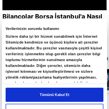
Bilançolar Borsa İstanbul'a Nasıl
Yansıyor / Piyasa Gündemi / A
Verilerinizin sorumlu kullanımı
Para / 03.05.2021
Sizlere daha iyi bir hizmet sunabilmek için İnternet
Sitemizde kendimize ve üçüncü kişilere ait çerezler
kullanılmaktadır. Bu çerezler vasıtasıyla çeşitli kişisel
Giriş Tarihi: 26.06.2022 16:32
verileriniz işlenmekte olup gerekli olan çerezler bilgi
Sıradaki
OTOMATİK OYNAT
toplumu hizmetlerinin sunulması amacıyla
kullanılmaktadır. Diğer çerezler, sitemizin daha
"Büyüme
işlevsel kılınması ve kişiselleştirilmesi ve sizlere
Beklentilerin
yönelik reklam/pazarlama faaliyetlerinin yapılması,
Üzerinde
Olacak" / Piyasa
amaçlarıyla sınırlı olarak açık rızanız dahilinde
Gündemi / A
kullanılacaktır. Çerezlere ilişkin tercihlerinizi çerez
Para /
26.05.2021
paneli vasıtasıyla belirleyebilirsiniz. Çerezlere ilişkin
Tümünü Kabul Et
detaylı bilgi için Ayarlar butonuna tıklayabilir,
Çerez
Bilançolar Borsa İstanbul'a Nasıl Yansıyor /
Bilgilendirme
Metnimizi ziyaret edebilirsiniz.
Piyasa Gündemi / A Para / 03.05.2021