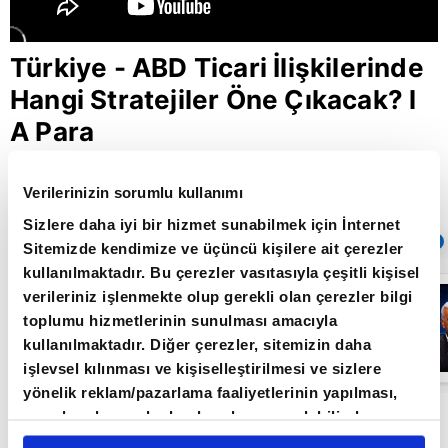
Türkiye - ABD Ticari İlişkilerinde
Hangi Stratejiler Öne Çıkacak? l
A Para
Verilerinizin sorumlu kullanımı
Giriş Tarihi: 27.01.2025 18:58
Sizlere daha iyi bir hizmet sunabilmek için İnternet
Sıradaki
OTOMATİK OYNAT
Sitemizde kendimize ve üçüncü kişilere ait çerezler
kullanılmaktadır. Bu çerezler vasıtasıyla çeşitli kişisel
FED
verileriniz işlenmekte olup gerekli olan çerezler bilgi
yetkililerinden
toplumu hizmetlerinin sunulması amacıyla
şahin
açıklamalar -
kullanılmaktadır. Diğer çerezler, sitemizin daha
Paranın Yönü - |
işlevsel kılınması ve kişiselleştirilmesi ve sizlere
A Para
yönelik reklam/pazarlama faaliyetlerinin yapılması,
Türkiye - ABD Ticari İlişkilerinde Hangi
amaçlarıyla sınırlı olarak açık rızanız dahilinde
kullanılacaktır. Çerezlere ilişkin tercihlerinizi çerez
Stratejiler Öne Çıkacak? l A Para l Paranın Yönü l