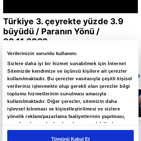
Türkiye 3. çeyrekte yüzde 3.9
büyüdü / Paranın Yönü /
30.11.2022
Verilerinizin sorumlu kullanımı
Sizlere daha iyi bir hizmet sunabilmek için İnternet
Giriş Tarihi: 30.11.2022 16:58
Sitemizde kendimize ve üçüncü kişilere ait çerezler
Sıradaki
OTOMATİK OYNAT
kullanılmaktadır. Bu çerezler vasıtasıyla çeşitli kişisel
verileriniz işlenmekte olup gerekli olan çerezler bilgi
FED
toplumu hizmetlerinin sunulması amacıyla
yetkililerinden
kullanılmaktadır. Diğer çerezler, sitemizin daha
şahin
açıklamalar -
işlevsel kılınması ve kişiselleştirilmesi ve sizlere
Paranın Yönü - |
yönelik reklam/pazarlama faaliyetlerinin yapılması,
A Para
amaçlarıyla sınırlı olarak açık rızanız dahilinde
Paranın Yönü programı hafta içi her gün 14.00'da
kullanılacaktır. Çerezlere ilişkin tercihlerinizi çerez
paneli vasıtasıyla belirleyebilirsiniz. Çerezlere ilişkin
Tümünü Kabul Et
A Para'da 🔔 A Para'nın en güncel ekonomi