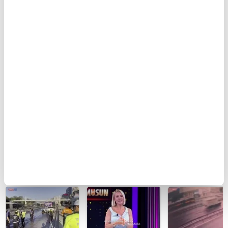
BUGÜN
Ferdi Tayfur’un
Seyir
Eskişehir'de fe
müzik mirası
halindeyken
kazada can ve
torununda hayat
aniden alev alan
kadının cenaze
buldu! Sesi olay
otomobildeki 4
sıkıştığı araçt
oldu | Video
kişi yaralandı
güçlükle çıkarı
| Video
BU HAFTA