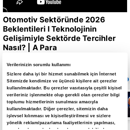
Otomotiv Sektöründe 2026
Beklentileri I Teknolojinin
Gelişimiyle Sektörde Tercihler
Nasıl? | A Para
Verilerinizin sorumlu kullanımı
Giriş Tarihi: 07.01.2026 17:58
Sizlere daha iyi bir hizmet sunabilmek için İnternet
Sıradaki
OTOMATİK OYNAT
Sitemizde kendimize ve üçüncü kişilere ait çerezler
kullanılmaktadır. Bu çerezler vasıtasıyla çeşitli kişisel
FED
verileriniz işlenmekte olup gerekli olan çerezler bilgi
yetkililerinden
toplumu hizmetlerinin sunulması amacıyla
şahin
açıklamalar -
kullanılmaktadır. Diğer çerezler, sitemizin daha
Paranın Yönü - |
işlevsel kılınması ve kişiselleştirilmesi ve sizlere
A Para
yönelik reklam/pazarlama faaliyetlerinin yapılması,
amaçlarıyla sınırlı olarak açık rızanız dahilinde