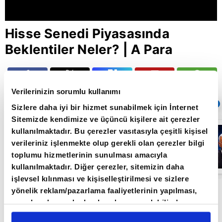
Hisse Senedi Piyasasında
Beklentiler Neler? | A Para
Giriş Tarihi: 05.09.2025 18:58
Verilerinizin sorumlu kullanımı
Sıradaki
OTOMATİK OYNAT
Sizlere daha iyi bir hizmet sunabilmek için İnternet
Sitemizde kendimize ve üçüncü kişilere ait çerezler
FED
kullanılmaktadır. Bu çerezler vasıtasıyla çeşitli kişisel
yetkililerinden
verileriniz işlenmekte olup gerekli olan çerezler bilgi
şahin
açıklamalar -
toplumu hizmetlerinin sunulması amacıyla
Paranın Yönü - |
kullanılmaktadır. Diğer çerezler, sitemizin daha
A Para
işlevsel kılınması ve kişiselleştirilmesi ve sizlere
HABER | Son Dakika Haber ve Güncel Haberler
yönelik reklam/pazarlama faaliyetlerinin yapılması,
amaçlarıyla sınırlı olarak açık rızanız dahilinde
#Haber #SonDakika #APara #Canlı #Gündem
kullanılacaktır. Çerezlere ilişkin tercihlerinizi çerez
#Borsa #Altın #Emekli 🔔A Para'nın en güncel