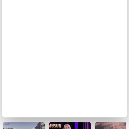
BUGÜN
Polise bıçaklı
İran'ın dini lideri
Ferdi Tayfur’un
saldırı: İşte böyle
Mücteba
müzik mirası
etkisiz hale
Hamaney’den
torununda hay
getirildi!
aylar sonra ilk
buldu! Sesi ola
görüntü: 13
oldu | Video
saniyelik kayıt
merakları artırdı |
Video
BU HAFTA