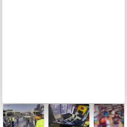
BUGÜN
Küçükçekmece'de
Var Mısın Yok
SON DAKİKA:
otomobilin İETT
Musun 29.
İzmit
otobüsüne
Bölüm Fragmanı
Belediyesi’nde
çarptığı kaza
yayınlandı |
rüşvet anı
kamerada | Video
Video
kamerada: "Şu
araya
sıkıştırdım…
Üstüne de zarf
BU HAFTA
attım müdürüm
| Video