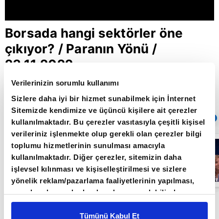
Borsada hangi sektörler öne
çıkıyor? / Paranın Yönü /
23.11.2022
Verilerinizin sorumlu kullanımı
Sizlere daha iyi bir hizmet sunabilmek için İnternet
Giriş Tarihi: 23.11.2022 16:58
Sitemizde kendimize ve üçüncü kişilere ait çerezler
Sıradaki
OTOMATİK OYNAT
kullanılmaktadır. Bu çerezler vasıtasıyla çeşitli kişisel
verileriniz işlenmekte olup gerekli olan çerezler bilgi
Otomobil almak
toplumu hizmetlerinin sunulması amacıyla
için fırsat ve
kullanılmaktadır. Diğer çerezler, sitemizin daha
kampanyalar
olacak mı? -
işlevsel kılınması ve kişiselleştirilmesi ve sizlere
Paranın Yönü - |
yönelik reklam/pazarlama faaliyetlerinin yapılması,
A Para
amaçlarıyla sınırlı olarak açık rızanız dahilinde
Paranın Yönü programı hafta içi her gün 14.00'da
kullanılacaktır. Çerezlere ilişkin tercihlerinizi çerez
paneli vasıtasıyla belirleyebilirsiniz. Çerezlere ilişkin
Tümünü Kabul Et
A Para'da 🔔 A Para'nın en güncel ekonomi