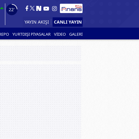
21'
CANLI YAYIN
YAYIN AKIŞI
REPO
YURTDIŞI PİYASALAR
VİDEO
GALERİ