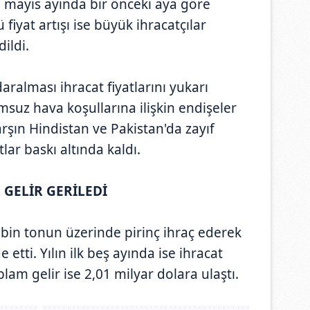
i mayıs ayında bir önceki aya göre
 fiyat artışı ise büyük ihracatçılar
ildi.
aralması ihracat fiyatlarını yukarı
msuz hava koşullarına ilişkin endişeler
arşın Hindistan ve Pakistan'da zayıf
tlar baskı altında kaldı.
 GELİR GERİLEDİ
bin tonun üzerinde pirinç ihraç ederek
 etti. Yılın ilk beş ayında ise ihracat
lam gelir ise 2,01 milyar dolara ulaştı.