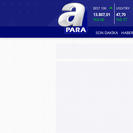
BIST 100
USD/TRY
13.807,01
47,70
%0.06
%0.17
SON DAKİKA
HABER