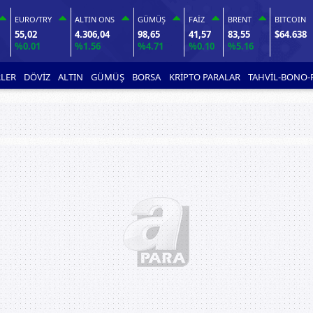
EURO/TRY
ALTIN ONS
GÜMÜŞ
FAİZ
BRENT
BITCOIN
55,02
4.306,04
98,65
41,57
83,55
$64.638
%0.01
%1.56
%4.71
%0.10
%5.16
LER
DÖVİZ
ALTIN
GÜMÜŞ
BORSA
KRİPTO PARALAR
TAHVİL-BONO-