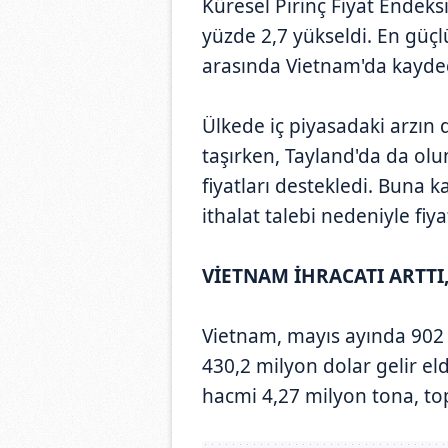
Küresel Pirinç Fiyat Endeks
yüzde 2,7 yükseldi. En güçlü
arasında Vietnam'da kayded
Ülkede iç piyasadaki arzın d
taşırken, Tayland'da da olu
fiyatları destekledi. Buna k
ithalat talebi nedeniyle fiya
VİETNAM İHRACATI ARTTI,
Vietnam, mayıs ayında 902 
430,2 milyon dolar gelir elde
hacmi 4,27 milyon tona, top