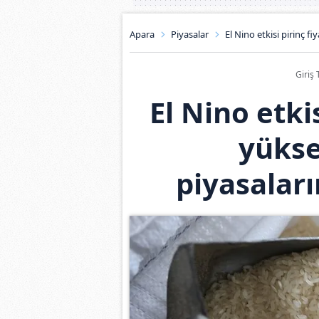
Apara
Piyasalar
El Nino etkisi pirinç fi
Giriş 
El Nino etkis
yükse
piyasaları