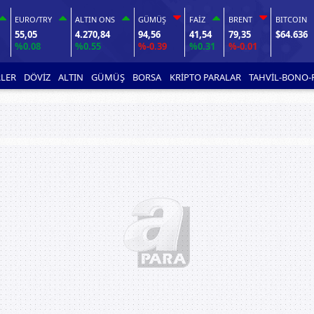
EURO/TRY
ALTIN ONS
GÜMÜŞ
FAİZ
BRENT
BITCOIN
55,05
4.270,84
94,56
41,54
79,35
$64.636
%0.08
%0.55
%-0.39
%0.31
%-0.01
LER
DÖVİZ
ALTIN
GÜMÜŞ
BORSA
KRİPTO PARALAR
TAHVİL-BONO-