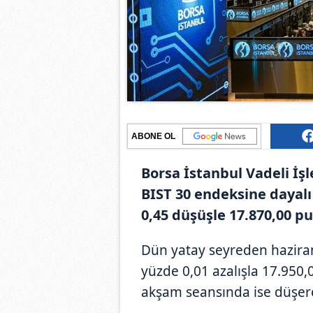
ABONE OL
Borsa İstanbul Vadeli İş
BIST 30 endeksine dayalı
0,45 düşüşle 17.870,00 p
Dün yatay seyreden haziran
yüzde 0,01 azalışla 17.950
akşam seansında ise düşer