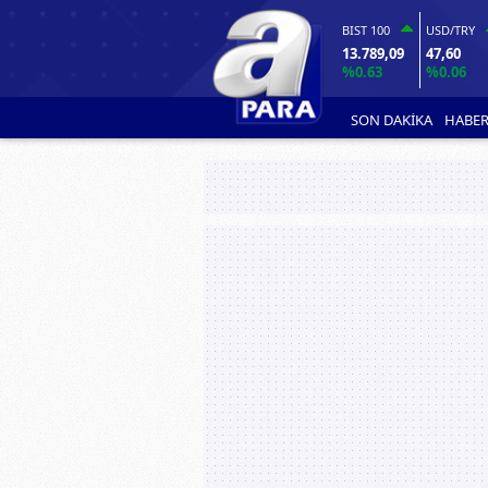
BIST 100
USD/TRY
13.789,09
47,60
%0.63
%0.06
SON DAKİKA
HABER