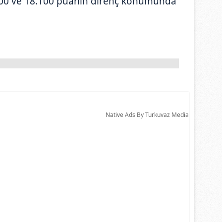
000 ve 18.100 puanın direnç konumunda
Native Ads By Turkuvaz Media