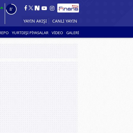
6'
YAYIN AKIŞI
CANLI YAYIN
REPO
YURTDIŞI PİYASALAR
VİDEO
GALERİ