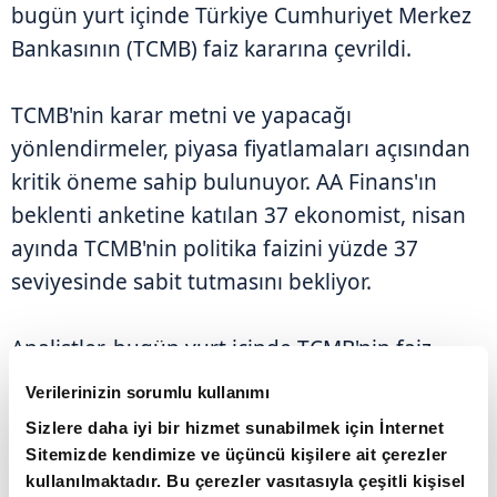
bugün yurt içinde Türkiye Cumhuriyet Merkez
Bankasının (TCMB) faiz kararına çevrildi.
TCMB'nin karar metni ve yapacağı
yönlendirmeler, piyasa fiyatlamaları açısından
kritik öneme sahip bulunuyor. AA Finans'ın
beklenti anketine katılan 37 ekonomist, nisan
ayında TCMB'nin politika faizini yüzde 37
seviyesinde sabit tutmasını bekliyor.
Analistler, bugün yurt içinde TCMB'nin faiz
kararı ve finansal hizmetler güven endeksi,
Verilerinizin sorumlu kullanımı
yurt dışında ise Avro Bölgesi'nde tüketici güven
Sizlere daha iyi bir hizmet sunabilmek için İnternet
endeksi ve Avrupa Merkez Bankası (ECB)
Sitemizde kendimize ve üçüncü kişilere ait çerezler
Başkanı Christine Lagarde'ın konuşması başta
kullanılmaktadır. Bu çerezler vasıtasıyla çeşitli kişisel