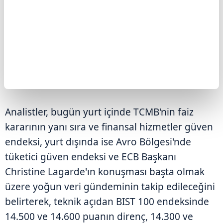
Küresel kaynaklı jeopolitik gelişmeler, borsa
fiyatlamaları üzerinde belirleyici olmaya devam
ediyor. Şirketlerin açıkladığı bilançolar da
yakından takip edilirken, açıklanacak bilançolar
göre sektör ve hisse bazlı ayrışmaların öne
çıkacağı öngörülüyor.
Analistler, bugün yurt içinde TCMB'nin faiz
kararının yanı sıra ve finansal hizmetler güven
endeksi, yurt dışında ise Avro Bölgesi'nde
tüketici güven endeksi ve ECB Başkanı
Christine Lagarde'ın konuşması başta olmak
üzere yoğun veri gündeminin takip edileceğini
belirterek, teknik açıdan BIST 100 endeksinde
14.500 ve 14.600 puanın direnç, 14.300 ve