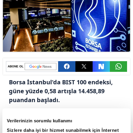
ABONE OL
Borsa İstanbul'da BIST 100 endeksi,
güne yüzde 0,58 artışla 14.458,89
puandan başladı.
Dün satış ağırlıklı bir seyir izleyen Borsa
İstanbul'da BIST 100 endeksi, günü yüzde 0,76
Verilerinizin sorumlu kullanımı
değer kaybederek 14.375,40 puandan
Sizlere daha iyi bir hizmet sunabilmek için İnternet