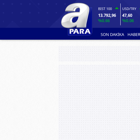
BIST 100
USD/TRY
13.792,96
47,60
%0.66
%0.06
SON DAKİKA
HABER