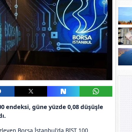
00 endeksi, güne yüzde 0,08 düşüşle
ı.
r izleyen Borsa İstanbul'da BIST 100