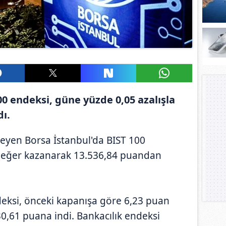
00 endeksi, güne yüzde 0,05 azalışla
ı.
izleyen Borsa İstanbul'da BIST 100
değer kazanarak 13.536,84 puandan
deksi, önceki kapanışa göre 6,23 puan
30,61 puana indi. Bankacılık endeksi