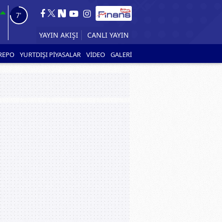
6'
CANLI YAYIN
YAYIN AKIŞI
REPO
YURTDIŞI PİYASALAR
VİDEO
GALERİ