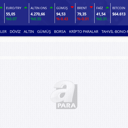
EURO/TRY
ALTIN ONS
GÜMÜŞ
BRENT
FAİZ
BITCOIN
55,05
4.270,66
94,53
79,35
41,54
$64.613
%0.07
%0.55
%-0.43
%-0.01
%0.31
LER
DÖVİZ
ALTIN
GÜMÜŞ
BORSA
KRİPTO PARALAR
TAHVİL-BONO-