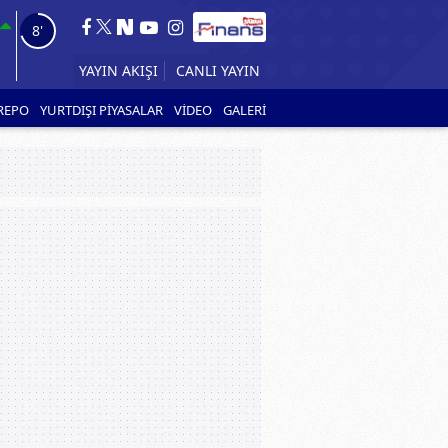
7'
CANLI YAYIN
YAYIN AKIŞI
REPO
YURTDIŞI PİYASALAR
VİDEO
GALERİ