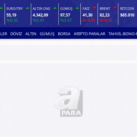
EURO/TRY
ALTIN ONS
GÜMÜŞ
FAİZ
BRENT
BITCOIN
55,19
4.342,09
97,57
41,30
82,23
$65.010
%0.32
%2.41
%3.57
%-0.55
%-0.32
LER
DÖVİZ
ALTIN
GÜMÜŞ
BORSA
KRİPTO PARALAR
TAHVİL-BONO-