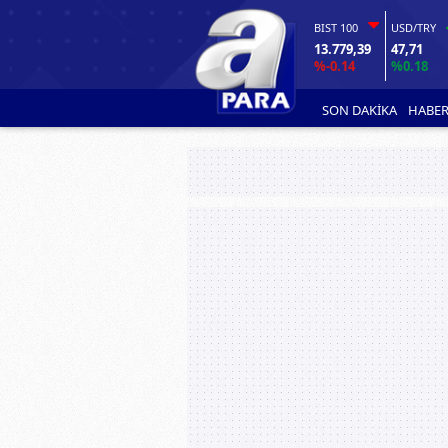
BIST 100
USD/TRY
13.779,39
47,71
%-0.14
%0.18
SON DAKİKA
HABER