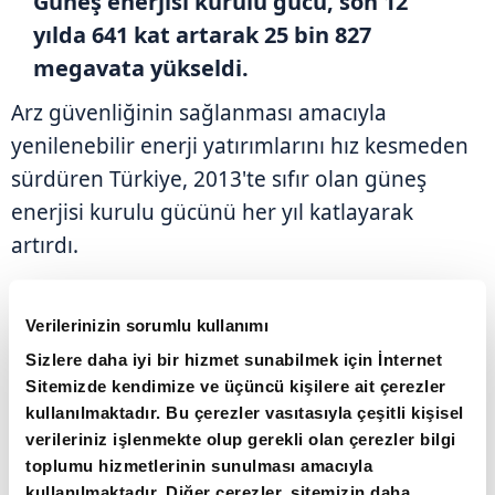
Güneş enerjisi kurulu gücü, son 12
yılda 641 kat artarak 25 bin 827
megavata yükseldi.
Arz güvenliğinin sağlanması amacıyla
yenilenebilir enerji yatırımlarını hız kesmeden
sürdüren Türkiye, 2013'te sıfır olan güneş
enerjisi kurulu gücünü her yıl katlayarak
artırdı.
Enerji ve Tabii Kaynaklar Bakanlığı verilerinden
Verilerinizin sorumlu kullanımı
yapılan derlemeye göre, 2014'te 40,2 megavat
Sizlere daha iyi bir hizmet sunabilmek için İnternet
olan güneş enerjisi kurulu gücü, 2026 Ocak
Sitemizde kendimize ve üçüncü kişilere ait çerezler
sonu itibarıyla itibarıyla 641 kat artarak 25 bin
kullanılmaktadır. Bu çerezler vasıtasıyla çeşitli kişisel
827 megavata yükseldi. Güneş enerjisinin
verileriniz işlenmekte olup gerekli olan çerezler bilgi
toplumu hizmetlerinin sunulması amacıyla
toplam kurulu güç içindeki payı da aynı
kullanılmaktadır. Diğer çerezler, sitemizin daha